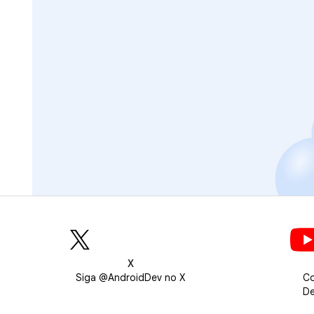
X
Siga @AndroidDev no X
Co
De