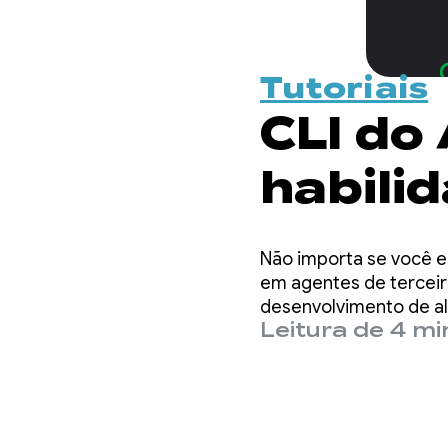
Tutoriais
CLI do
habilid
Androi
Não importa se você es
rápido
em agentes de terceir
desenvolvimento de alt
Leitura de 4 m
agent