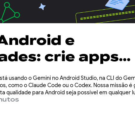
 Android e
ades: crie apps
d três vezes mai
tá usando o Gemini no Android Studio, na CLI do Gemin
 usando qualque
os, como o Claude Code ou o Codex. Nossa missão é g
a qualidade para Android seja possível em qualquer l
inutos
e