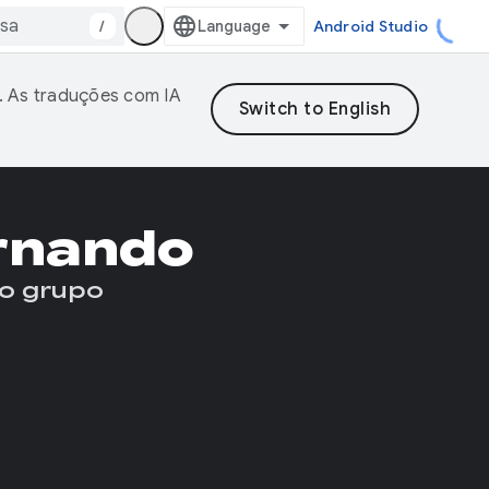
/
Android Studio
. As traduções com IA
rnando
o grupo