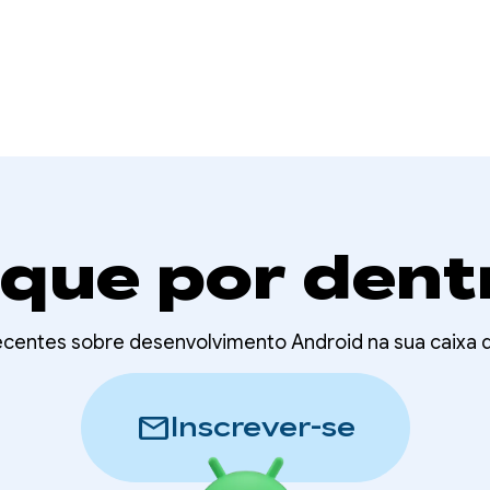
ique por dent
recentes sobre desenvolvimento Android na sua caixa
mail
Inscrever-se