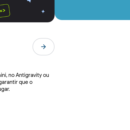
arrow_forward
s
i, no Antigravity ou
r
arantir que o
ugar.