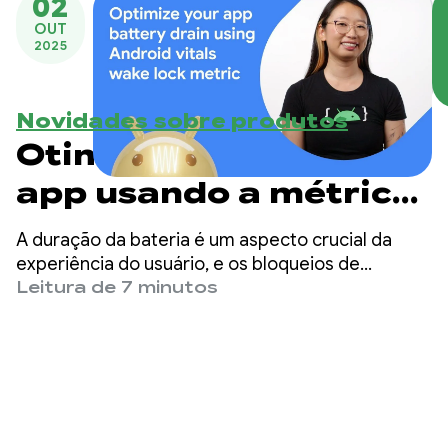
02
OUT
2025
Novidades sobre produtos
Otimize a bateria do
app usando a métrica
de wake lock do
A duração da bateria é um aspecto crucial da
Android vitals
experiência do usuário, e os bloqueios de
ativação têm um papel importante. Nesta
Leitura de 7 minutos
postagem do blog, vamos explicar o que são
bloqueios de despertar, quais são as práticas
recomendadas para usá-los e como entender
melhor o comportamento do seu app com a
métrica do Play Console.