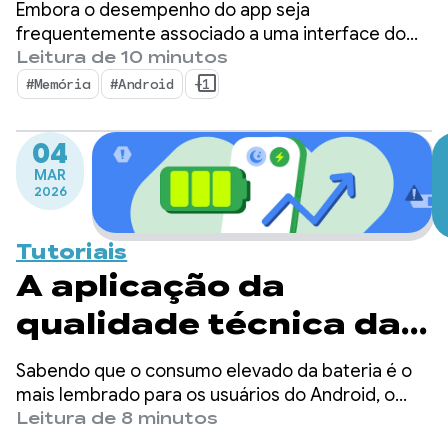
essenciais para o
Embora o desempenho do app seja
Android 17
frequentemente associado a uma interface do
usuário fluida e tempos de inicialização rápidos, a
Leitura de 10 minutos
memória serve como a base silenciosa em que
#Memória
#Android
+1
essas métricas visíveis são criadas. Não é
segredo que estamos passando por uma
04
mudança em que a memória do dispositivo é mais
MAR
importante do que nunca.
2026
Tutoriais
A aplicação da
qualidade técnica da
bateria chegou: como
Sabendo que o consumo elevado da bateria é o
otimizar casos de uso
mais lembrado para os usuários do Android, o
Google tem tomado medidas significativas para
Leitura de 8 minutos
comuns de WakeLock
ajudar os desenvolvedores a criar apps mais