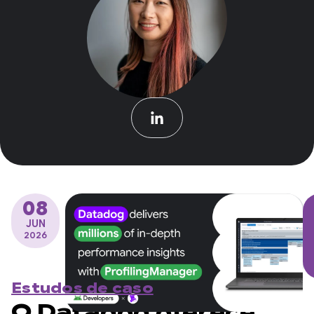
08
JUN
2026
Estudos de caso
O Datadog oferece