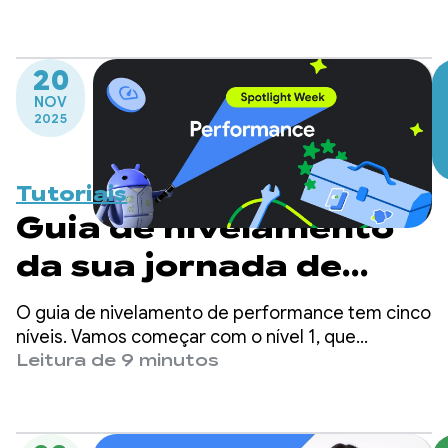
eficientes em termos de energia.
20
NOV
2025
Tutoriais
Guia de nivelamento
da sua jornada de
performance
O guia de nivelamento de performance tem cinco
níveis. Vamos começar com o nível 1, que
apresenta ferramentas de desempenho com
Leitura de 9 minutos
esforço mínimo de adoção, e vamos até o nível 5,
ideal para apps que têm recursos para manter
uma estrutura de desempenho personalizada.