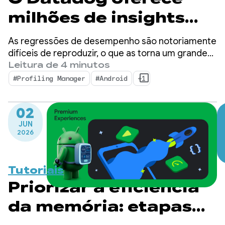
milhões de insights
detalhados de
As regressões de desempenho são notoriamente
performance com o
difíceis de reproduzir, o que as torna um grande
gargalo para desenvolvedores de dispositivos
Leitura de 4 minutos
ProfilingManager
móveis.
#Profiling Manager
#Android
+1
02
JUN
2026
Tutoriais
Priorizar a eficiência
da memória: etapas