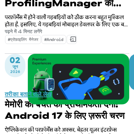
ProfilingManager की
मदद से परफ़ॉर्मेंस के बारे में लाखों अहम
परफ़ॉर्मेंस में होने वाली गड़बड़ियों को ठीक करना बहुत मुश्किल
जानकारी उपलब्ध कराता है
होता है. इसलिए, ये गड़बड़ियां मोबाइल डेवलपर के लिए एक बड़ी
चुनौती बन जाती हैं.
पढ़ने में 4 मिनट लगेंगे
#प्रोफ़ाइलिंग मैनेजर
#Android
+1
02
जून
2026
तरीका बताने वाले लेख
मेमोरी की बचत को प्राथमिकता देना:
Android 17 के लिए ज़रूरी चरण
ऐप्लिकेशन की परफ़ॉर्मेंस को अक्सर, बेहतर यूज़र इंटरफ़ेस