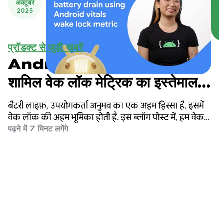
अक्टूबर
2025
प्रॉडक्ट से जुड़ी खबरें
Android की ज़रूरी जानकारी में
शामिल वेक लॉक मेट्रिक का इस्तेमाल
करके, अपने ऐप्लिकेशन की बैटरी को
बैटरी लाइफ़, उपयोगकर्ता अनुभव का एक अहम हिस्सा है. इसमें
ऑप्टिमाइज़ करना
वेक लॉक की अहम भूमिका होती है. इस ब्लॉग पोस्ट में, हम वेक
लॉक के बारे में जानेंगे. साथ ही, हम यह भी जानेंगे कि इनका
पढ़ने में 7 मिनट लगेंगे
इस्तेमाल करने के सबसे सही तरीके कौनसे हैं और Play
Console की मेट्रिक की मदद से, अपने ऐप्लिकेशन के व्यवहार
को बेहतर तरीके से कैसे समझा जा सकता है.