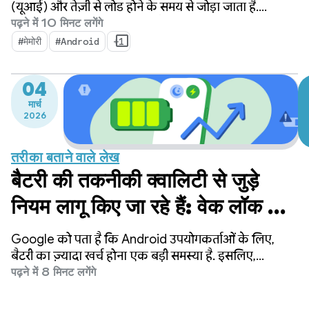
(यूआई) और तेज़ी से लोड होने के समय से जोड़ा जाता है.
हालांकि, मेमोरी एक ऐसी सुविधा है जिसकी मदद से ये मेट्रिक
पढ़ने में 10 मिनट लगेंगे
तैयार की जाती हैं. यह कोई नई बात नहीं है कि अब डिवाइस की
#मेमोरी
#Android
+1
मेमोरी पहले से ज़्यादा ज़रूरी हो गई है.
04
मार्च
2026
तरीका बताने वाले लेख
बैटरी की तकनीकी क्वालिटी से जुड़े
नियम लागू किए जा रहे हैं: वेक लॉक के
सामान्य इस्तेमाल के उदाहरणों को
Google को पता है कि Android उपयोगकर्ताओं के लिए,
ऑप्टिमाइज़ करने का तरीका
बैटरी का ज़्यादा खर्च होना एक बड़ी समस्या है. इसलिए,
Google ने डेवलपर को ऐसे ऐप्लिकेशन बनाने में मदद करने के
पढ़ने में 8 मिनट लगेंगे
लिए कई अहम कदम उठाए हैं जो कम बैटरी खर्च करते हैं.