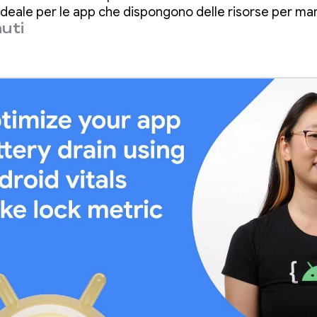
5, ideale per le app che dispongono delle risorse per 
uti
izzato.