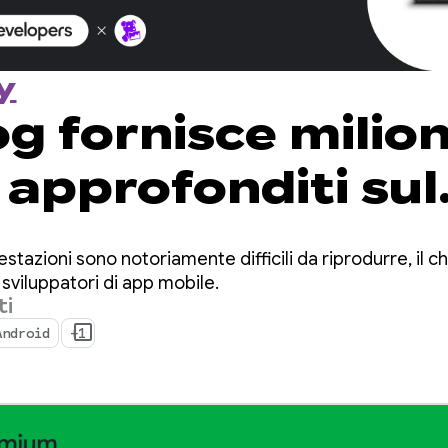
y
 fornisce milioni
 approfonditi sul
ento con
estazioni sono notoriamente difficili da riprodurre, il
ingManager
li sviluppatori di app mobile.
ti
Android
+1