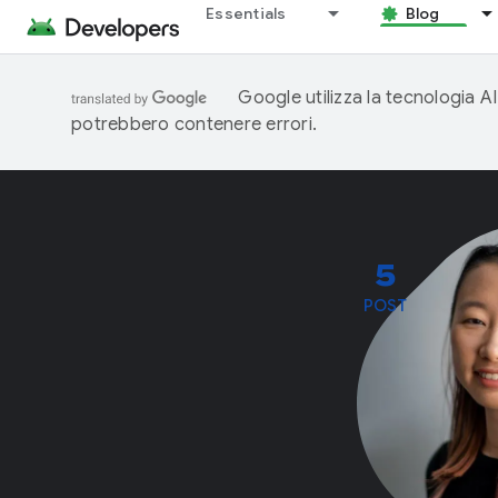
Essentials
Blog
Google utilizza la tecnologia AI
potrebbero contenere errori.
5
POST