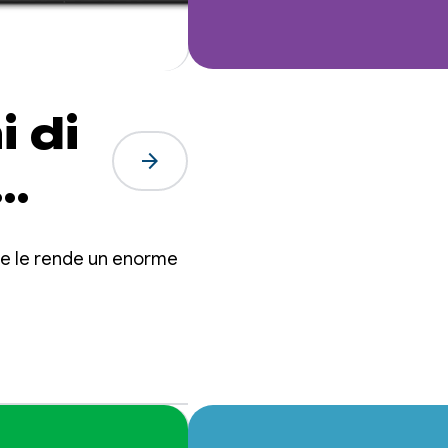
 di
arrow_forward
 che le rende un enorme