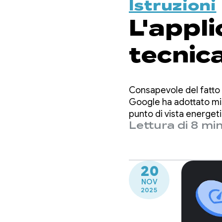
Istruzioni
L'appli
tecnica
arrivat
Consapevole del fatto 
casi d
Google ha adottato misu
punto di vista energeti
Lettura di 8 min
Lock
20
NOV
2025