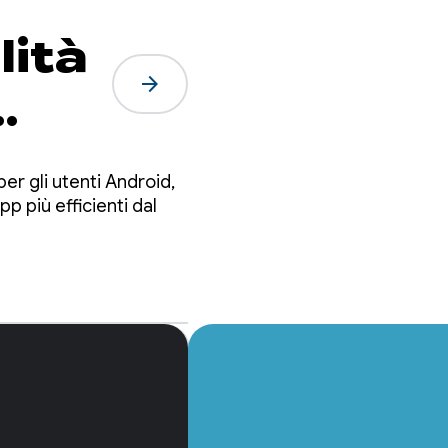
lità
arrow_forward
re i
er gli utenti Android,
ake
p più efficienti dal