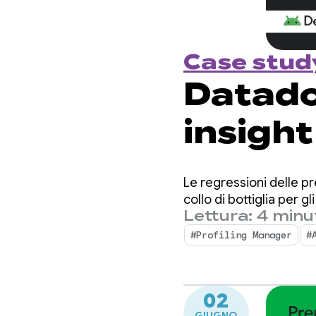
Case stud
Datadog
insight
rendim
Le regressioni delle pr
Profil
collo di bottiglia per g
Lettura: 4 minu
#Profiling Manager
#
02