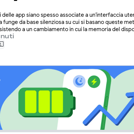
roid 17
 delle app siano spesso associate a un'interfaccia uten
a funge da base silenziosa su cui si basano queste metri
istendo a un cambiamento in cui la memoria del dispos
nuti
1