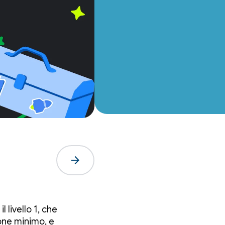
arrow_forward
l livello 1, che
one minimo, e