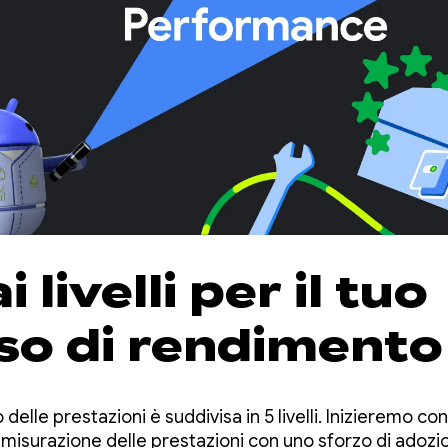
 livelli per il tuo
so di rendimento
delle prestazioni è suddivisa in 5 livelli. Inizieremo con i
 misurazione delle prestazioni con uno sforzo di adozi