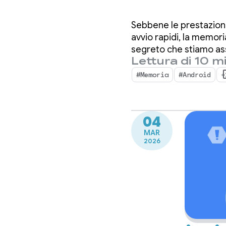
for And
Sebbene le prestazioni
avvio rapidi, la memori
segreto che stiamo ass
Lettura di 10 mi
importante che mai.
#Memoria
#Android
+
04
MAR
2026