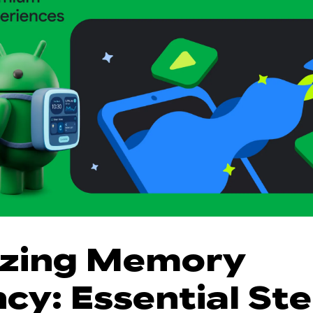
tizing Memory
ncy: Essential St