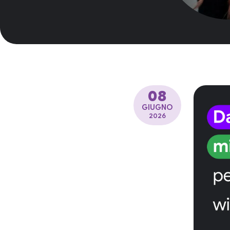
08
GIUGNO
2026