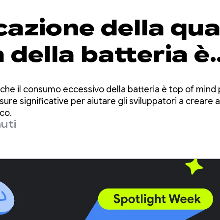
cazione della qua
 della batteria è
a: come ottimizza
che il consumo eccessivo della batteria è top of mind p
'uso comuni di W
re significative per aiutare gli sviluppatori a creare ap
co.
uti