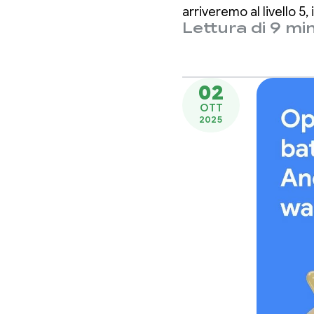
arriveremo al livello 
Lettura di 9 min
di prestazioni personal
02
OTT
2025