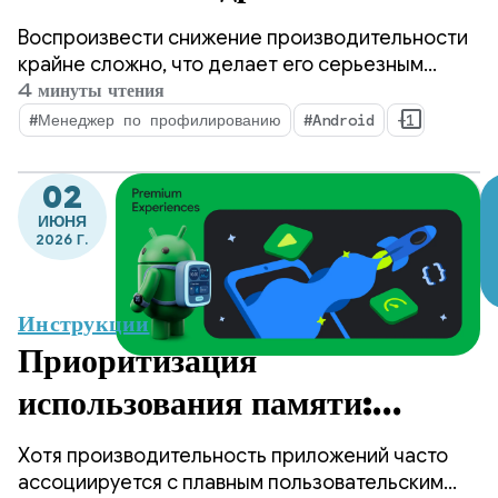
аналитических данных о
Воспроизвести снижение производительности
производительности с
крайне сложно, что делает его серьезным
препятствием для разработчиков мобильных
4 минуты чтения
помощью
приложений.
#Менеджер по профилированию
#Android
+1
ProfilingManager.
02
ИЮНЯ
2026 Г.
Инструкции
Приоритизация
использования памяти:
основные шаги для
Хотя производительность приложений часто
Android 17
ассоциируется с плавным пользовательским