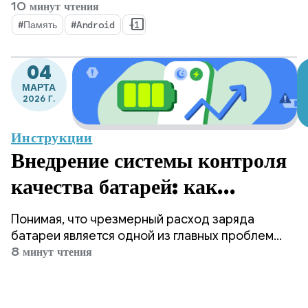
интерфейсом и быстрым запуском, память
10 минут чтения
служит негласным фундаментом, на котором
#Память
#Android
+1
строятся эти видимые показатели. Не секрет,
что мы наблюдаем сдвиг, при котором объем
04
памяти устройства становится важнее, чем
МАРТА
когда-либо.
2026 Г.
Инструкции
Внедрение системы контроля
качества батарей: как
оптимизировать
Понимая, что чрезмерный расход заряда
распространенные сценарии
батареи является одной из главных проблем
для пользователей Android, Google
8 минут чтения
использования функции
предпринимает значительные шаги, чтобы
помочь разработчикам создавать более
блокировки пробуждения.
энергоэффективные приложения.