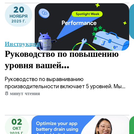
20
НОЯБРЯ
2025 Г.
Инструкции
Руководство по повышению
уровня вашей
производительности
Руководство по выравниванию
производительности включает 5 уровней. Мы
начнем с уровня 1, который знакомит с
8 минут чтения
инструментами повышения
производительности, требующими
минимальных усилий по внедрению, и перейдем
02
к уровню 5, идеально подходящему для
ОКТ
приложений, которые располагают ресурсами
2025 Г.