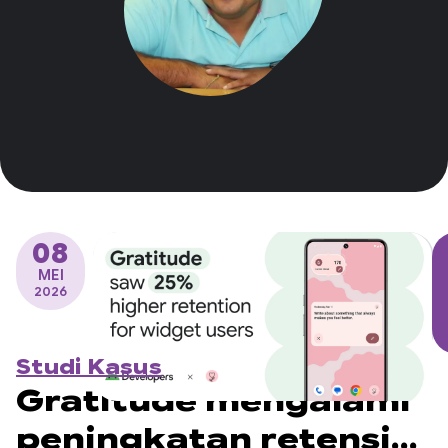
08
MEI
2026
Studi Kasus
Gratitude mengalami
peningkatan retensi