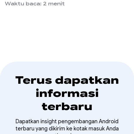
kesejahteraan harian kepada pengguna
Waktu baca: 2 menit
Studio
berdasarkan data biometrik dari perangkat
wearable perusahaan, seperti RING Air dan M1
Live Continuous Glucose Monitor (CGM).
Terus dapatkan
informasi
terbaru
Dapatkan insight pengembangan Android
terbaru yang dikirim ke kotak masuk Anda