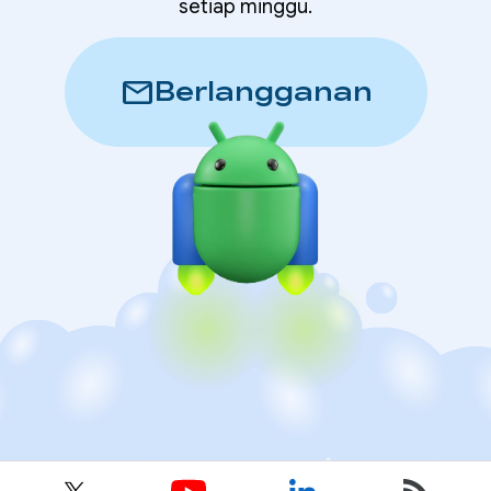
setiap minggu.
mail
Berlangganan