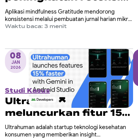
sebesar 25% untuk
Aplikasi mindfulness Gratitude mendorong
pengguna widget
konsistensi melalui pembuatan jurnal harian mikro,
afirmasi, dan papan visi. Aplikasi ini telah
Waktu baca: 3 menit
didownload lebih dari 6 juta kali, mendapatkan 150
ribu rating 5 bintang, dan mencatat 100 juta entri
jurnal.
08
JAN
2026
Studi Kasus
Ultrahuman
meluncurkan fitur 15%
lebih cepat dengan
Ultrahuman adalah startup teknologi kesehatan
Gemini di Android
konsumen yang memberikan insight