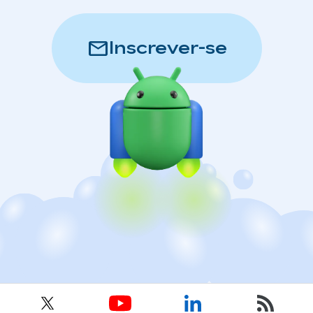
mail
Inscrever-se