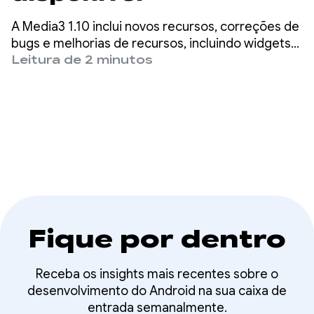
A Media3 1.10 inclui novos recursos, correções de
bugs e melhorias de recursos, incluindo widgets
de reprodução baseados no Material3, suporte
Leitura de 2 minutos
de formato expandido no ExoPlayer e ajuste de
velocidade aprimorado ao exportar mídia com o
Transformer.
Fique por dentro
Receba os insights mais recentes sobre o
desenvolvimento do Android na sua caixa de
entrada semanalmente.