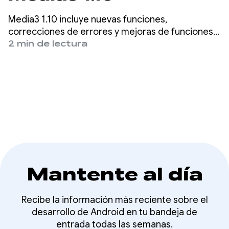
Media3 1.10 incluye nuevas funciones,
correcciones de errores y mejoras de funciones,
incluidos widgets de reproducción basados en
2 min de lectura
Material3, compatibilidad de formato expandida
en ExoPlayer y ajuste de velocidad mejorado
cuando se exporta contenido multimedia con
Transformer.
Mantente al día
Recibe la información más reciente sobre el
desarrollo de Android en tu bandeja de
entrada todas las semanas.