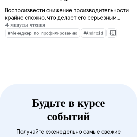
аналитических данных о
Воспроизвести снижение производительности
производительности с
крайне сложно, что делает его серьезным
препятствием для разработчиков мобильных
4 минуты чтения
помощью
приложений.
#Менеджер по профилированию
#Android
+1
ProfilingManager.
Будьте в курсе
событий
Получайте еженедельно самые свежие