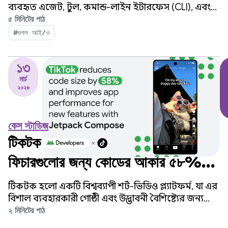
ব্যবহৃত এজেন্ট, টুল, কমান্ড-লাইন ইন্টারফেস (CLI), এবং
LLM-এর ক্ষেত্রে আপনার কাছে অনেক বিকল্প রয়েছে।
৫ মিনিটের পাঠ
#গুগল আই/ও
১৩
মার্চ
২০২৬
কেস স্টাডিজ
টিকটক জেটপ্যাক কম্পোজের মাধ্যমে নতুন
ফিচারগুলোর জন্য কোডের আকার ৫৮%
কমিয়েছে এবং অ্যাপের পারফরম্যান্স উন্নত
টিকটক হলো একটি বিশ্বব্যাপী শর্ট-ভিডিও প্ল্যাটফর্ম, যা এর
করেছে।
বিশাল ব্যবহারকারী গোষ্ঠী এবং উদ্ভাবনী বৈশিষ্ট্যের জন্য
পরিচিত।
২ মিনিটের পাঠ