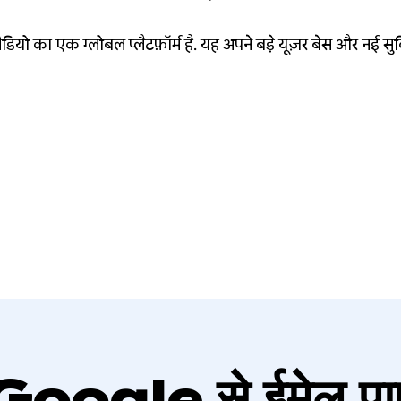
 सुविधाओं के लिए ऐप्लिकेशन
डियो का एक ग्लोबल प्लैटफ़ॉर्म है. यह अपने बड़े यूज़र बेस और नई स
ेहतर की
Google से ईमेल पाए