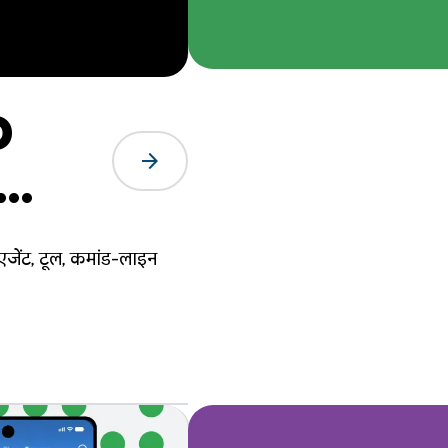
0
arrow_forward
रें
एजेंट, टूल, कमांड-लाइन