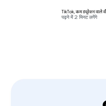
किया और नई
TikTok, कम ड्यूरेशन वाले वी
परफ़ॉर्मेंस ब
पढ़ने में 2 मिनट लगेंगे