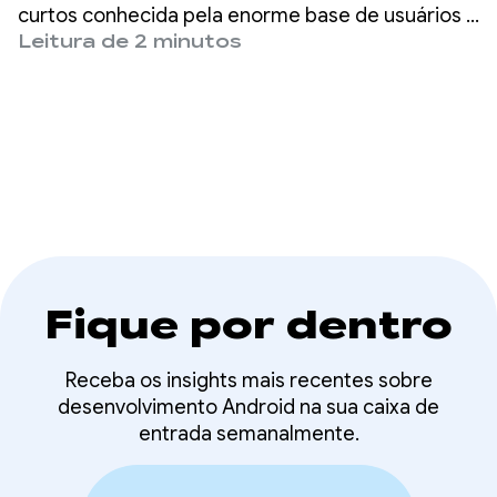
desempenho do app
curtos conhecida pela enorme base de usuários e
recursos inovadores.
Leitura de 2 minutos
para novos recursos
com o Jetpack
Compose
Fique por dentro
Receba os insights mais recentes sobre
desenvolvimento Android na sua caixa de
entrada semanalmente.