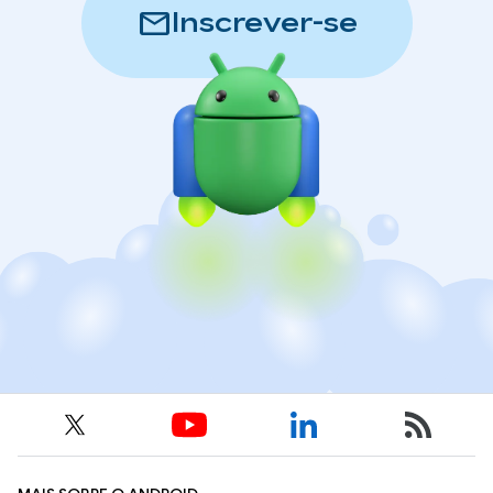
mail
Inscrever-se