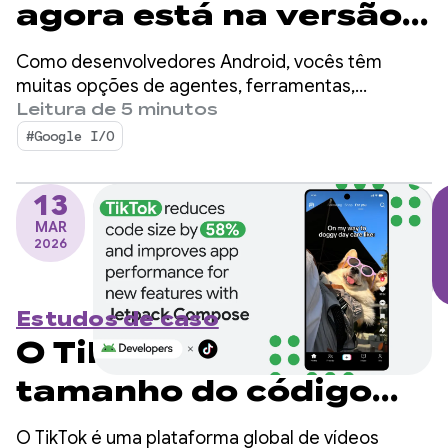
agora está na versão
estável 1.0: acelere o
Como desenvolvedores Android, vocês têm
desenvolvimento para
muitas opções de agentes, ferramentas,
interfaces de linha de comando (CLI) e LLMs para
Leitura de 5 minutos
Android usando
usar no desenvolvimento de apps.
#Google I/O
qualquer agente
13
MAR
2026
Estudos de caso
O TikTok reduz o
tamanho do código
em 58% e melhora o
O TikTok é uma plataforma global de vídeos