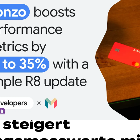
n
steigert