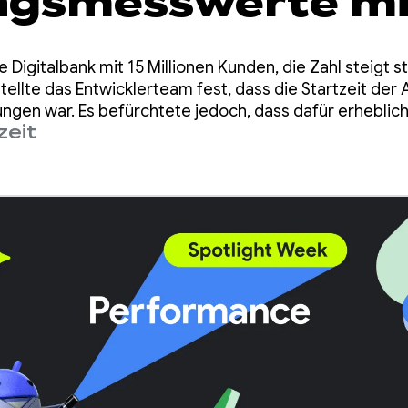
ngsmesswerte mi
einfachen R8-Up
e Digitalbank mit 15 Millionen Kunden, die Zahl steigt st
 zu 35%
ellte das Entwicklerteam fest, dass die Startzeit der A
ungen war. Es befürchtete jedoch, dass dafür erhebl
zeit
en.