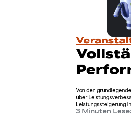
Veransta
Vollstä
Perfor
Week g
Von den grundlegenden
über Leistungsverbess
Leistungssteigerung I
3 Minuten Lese
behandelt, die Sie zum