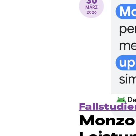
30
MÄRZ
2026
Fallstudie
Monzo 