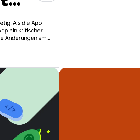
t
date
etig. Als die App
pp ein kritischer
iche Änderungen am