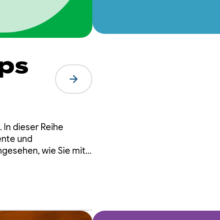
pps
arrow_forward
 In dieser Reihe
tem
gente und
gesehen, wie Sie mit
.