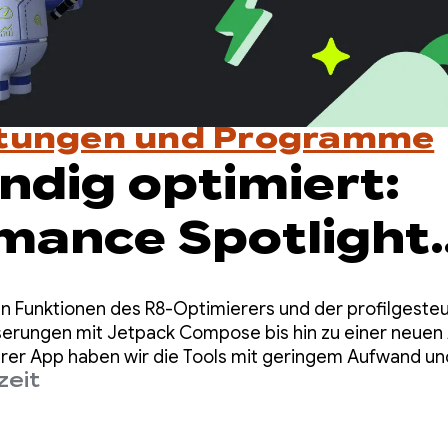
ltungen und Programme
ndig optimiert:
mance Spotlight
eht zu Ende
 Funktionen des R8-Optimierers und der profilgeste
erungen mit Jetpack Compose bis hin zu einer neuen 
hrer App haben wir die Tools mit geringem Aufwand u
zeit
 Entwickeln einer leistungsstarken App benötigen.