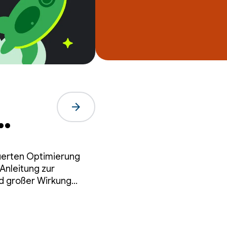
arrow_forward
uerten Optimierung
Anleitung zur
nd großer Wirkung