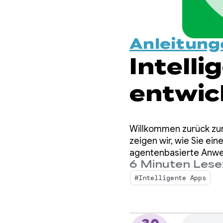
Anleitung
Intell
entwic
AppFun
Willkommen zurück zur 
Androi
zeigen wir, wie Sie ein
agentenbasierte Anwen
6 Minuten Lese
Firebase AI Logic clou
einbin
#Intelligente Apps