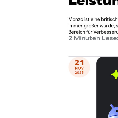
Leistu
einem 
Monzo ist eine britisch
um bis
immer größer wurde, st
Bereich für Verbesser
2 Minuten Lese
Code erforderlich wär
21
NOV
2025