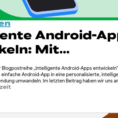
en
igente Android-A
keln: Mit
ctions in das
Blogpostreihe „Intelligente Android-Apps entwickeln“.
d-Intelligenzsys
e einfache Android-App in eine personalisierte, intelli
dung umwandeln. Im letzten Beitrag haben wir uns an
zeit
dbasierte und hybride KI-Funktionen entwickeln können
den