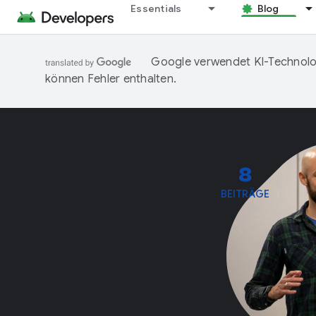
Essentials
Blog
Google verwendet KI-Technolog
können Fehler enthalten.
8
BEITRÄGE