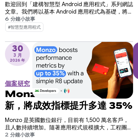
整合至 Android 的智慧型系
歡迎回到「建構智慧型 Android 應用程式」系列網誌
統
文章。我們將以基本 Android 應用程式為基礎，將其
轉換為個人化、智慧型和代理式體驗。在先前的文章
6 分鐘小故事
中，我們探討如何運用 Firebase AI Logic 建構雲端
#智慧型應用程式
代管和混合式 AI 功能。
30
3 月
2026 年
個案研究
Monzo 透過簡單的 R8 更
新，將成效指標提升多達 35%
Monzo 是英國數位銀行，目前有 1,500 萬名客戶，
且人數持續增加。隨著應用程式規模擴大，工程團隊
發現應用程式啟動時間是需要改善的關鍵領域，但擔
2 分鐘小故事