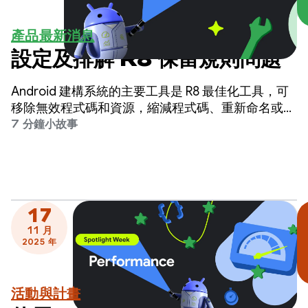
產品最新消息
設定及排解 R8 保留規則問題
Android 建構系統的主要工具是 R8 最佳化工具，可
移除無效程式碼和資源，縮減程式碼、重新命名或縮
減程式碼，以及最佳化應用程式，確保應用程式體積
7 分鐘小故事
小巧、執行快速且安全無虞。
17
11 月
2025 年
活動與計畫