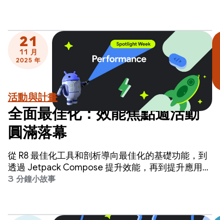
心這會需要大幅變更程式碼。
21
11 月
2025 年
活動與計畫
全面最佳化：效能焦點週活動
圓滿落幕
從 R8 最佳化工具和剖析導向最佳化的基礎功能，到
透過 Jetpack Compose 提升效能，再到提升應用程
式效能的新指南，我們涵蓋了您需要的高影響力工
3 分鐘小故事
具，協助您輕鬆建構高效能應用程式。