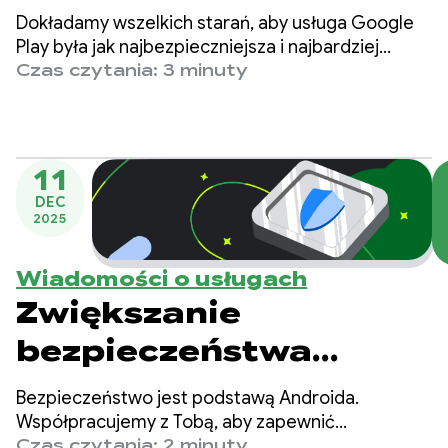
użytkowników i
Dokładamy wszelkich starań, aby usługa Google
ochrony firm dzięki
Play była jak najbezpieczniejsza i najbardziej
godna zaufania. Ogłaszamy dziś wprowadzenie
Czas czytania: 3 minuty
zaktualizowanym
nowych zasad i funkcji przenoszenia konta, które
zwiększają prywatność użytkowników i chronią
zasadom Google Play
Twoją firmę przed oszustwami.
11
DEC
2025
Wiadomości o usługach
Zwiększanie
bezpieczeństwa
Androida:
Bezpieczeństwo jest podstawą Androida.
uniemożliwianie
Współpracujemy z Tobą, aby zapewnić
bezpieczeństwo platformy i chronić dane
Czas czytania: 2 minuty