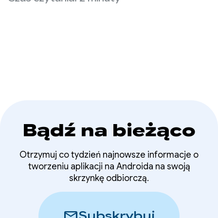
złośliwemu
użytkowników, oferując zaawansowane narzędzia
i funkcje zabezpieczeń, takie jak Menedżer
oprogramowaniu
poświadczeń i FLAG_SECURE.
szpiegowania danych
aplikacji
Bądź na bieżąco
Otrzymuj co tydzień najnowsze informacje o
tworzeniu aplikacji na Androida na swoją
skrzynkę odbiorczą.
mail
Subskrybuj