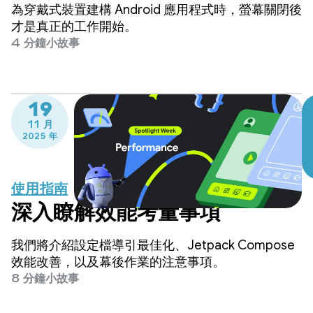
作階段減少 90% 以上
為穿戴式裝置建構 Android 應用程式時，螢幕關閉後
才是真正的工作開始。
4 分鐘小故事
19
11 月
2025 年
使用指南
深入瞭解效能考量事項
我們將介紹設定檔導引最佳化、Jetpack Compose
效能改善，以及幕後作業的注意事項。
8 分鐘小故事