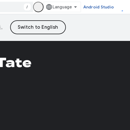
/
Android Studio
误。
Tate