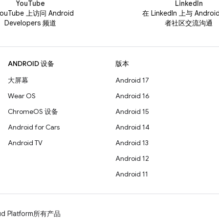
YouTube
LinkedIn
ouTube 上访问 Android
在 LinkedIn 上与 Andro
Developers 频道
者社区交流沟通
ANDROID 设备
版本
大屏幕
Android 17
Wear OS
Android 16
ChromeOS 设备
Android 15
Android for Cars
Android 14
Android TV
Android 13
Android 12
Android 11
d Platform
所有产品