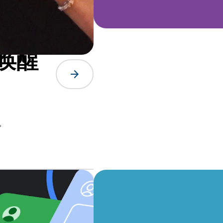
唤醒
arrow_forward
。