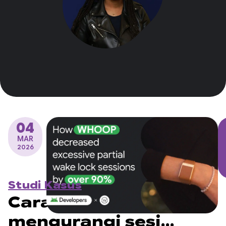
04
MAR
2026
Studi Kasus
Cara WHOOP
mengurangi sesi