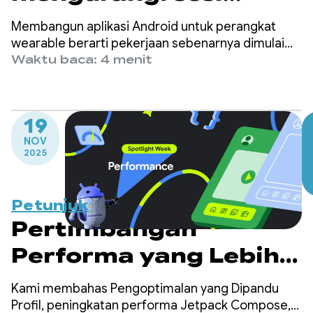
penguncian layar saat
Membangun aplikasi Android untuk perangkat
aktif parsial yang
wearable berarti pekerjaan sebenarnya dimulai
saat layar dinonaktifkan.
Waktu baca: 4 menit
berlebihan hingga
lebih dari 90%
19
NOV
2025
Petunjuk
Pertimbangan
Performa yang Lebih
Mendalam
Kami membahas Pengoptimalan yang Dipandu
Profil, peningkatan performa Jetpack Compose,