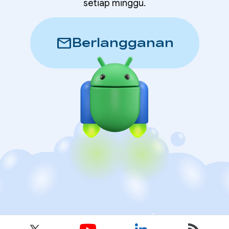
setiap minggu.
mail
Berlangganan