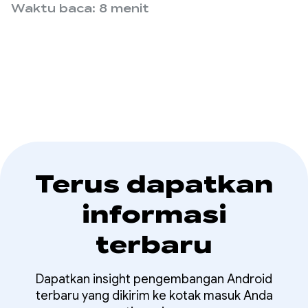
dan pertimbangan untuk bekerja di balik layar.
Waktu baca: 8 menit
Terus dapatkan
informasi
terbaru
Dapatkan insight pengembangan Android
terbaru yang dikirim ke kotak masuk Anda