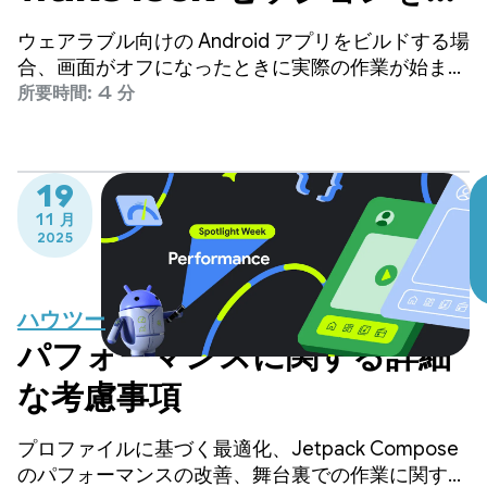
90% 以上削減した方法
ウェアラブル向けの Android アプリをビルドする場
合、画面がオフになったときに実際の作業が始まり
ます。
所要時間: 4 分
19
11 月
2025
ハウツー
パフォーマンスに関する詳細
な考慮事項
プロファイルに基づく最適化、Jetpack Compose
のパフォーマンスの改善、舞台裏での作業に関する