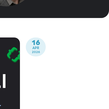
16
APR
2026