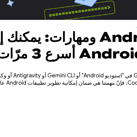
Android CLI ومهارات: يمكنك
تطبيقات Android أسرع 3 مرّ
ي وكيل
سواء كنت تستخدم emini