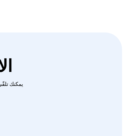
ال
يمكنك تلقّي آخر ا