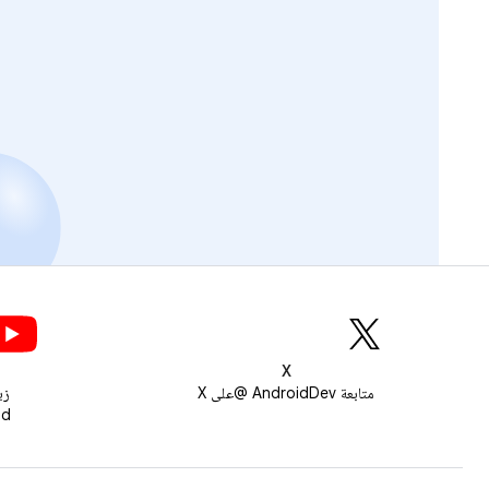
X
متابعة AndroidDev @على X
زي
roid