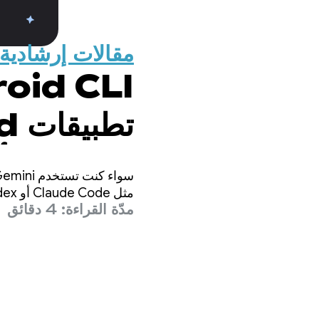
مقالات إرشادية
باستخدام أ
مثل Claude Code أو Codex، فإنّ مهمتنا هي ضمان إمكانية تطوير تطبيقات Android عالية الجودة في أي مكان.
مدّة القراءة: 4 دقائق