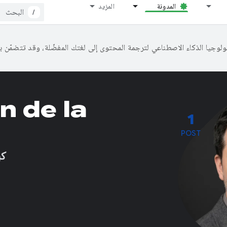
المدونة
المزيد
/
n de la
1
POST
كب