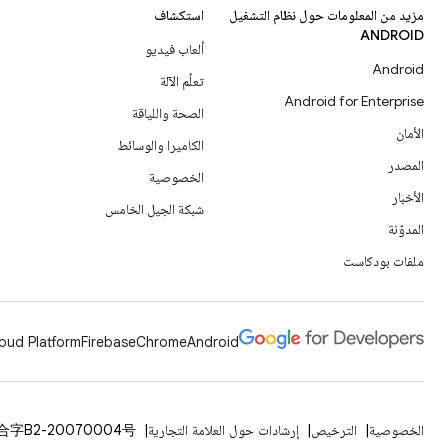
مزيد من المعلومات حول نظام التشغيل
استكشاف
ANDROID
ألعاب فيديو
Android
تعلُم الآلة
Android for Enterprise
الصحة واللياقة
الأمان
الكاميرا والوسائط
المصدر
الخصوصية
الأخبار
شبكة الجيل الخامس
المدوّنة
ملفات بودكاست
oud Platform
Firebase
Chrome
Android
الخصوصية
الترخيص
إرشادات حول العلامة التجارية
合字B2-20070004号