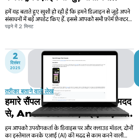
इस्तेमाल करें
हमें यह बताते हुए खुशी हो रही है कि हमने डिज़ाइन से जुड़े अपने
संसाधनों में बड़े अपडेट किए हैं. इससे आपको सभी फ़ॉर्म फ़ैक्टर
के लिए, बेहतर और अडैप्टिव Android ऐप्लिकेशन बनाने में मदद
पढ़ने में 2 मिनट
मिलेगी! अब हमारे पास डेस्कटॉप पर ऐप्लिकेशन इस्तेमाल करने से
जुड़ी गाइडलाइन और Android डिज़ाइन गैलरी का नया वर्शन
उपलब्ध है.
2
दिसंबर
2025
तरीका बताने वाले लेख
हमारे सैंपल कैटलॉग ऐप्लिकेशन की मदद
से, Android पर एआई (AI) के
बारे में जानें
हम आपको उपयोगकर्ता के डिवाइस पर और क्लाउड मॉडल, दोनों
का इस्तेमाल करके एआई (AI) की मदद से काम करने वाली