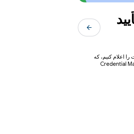
یید
arrow_forward
را اعلام کنیم، که
ارنامه دیجیتال اندروید (Credential Manager Digital