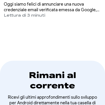
verificata tramite
Oggi siamo felici di annunciare una nuova
Gestore delle
credenziale email verificata emessa da Google,
che gli sviluppatori ora possono recuperare
Lettura di 3 minuti
credenziali
direttamente dall'API Digital Credential di Gestore
delle credenziali di Android.
Rimani al
corrente
Ricevi gli ultimi approfondimenti sullo sviluppo
per Android direttamente nella tua casella di