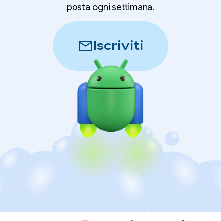
posta ogni settimana.
mail
Iscriviti