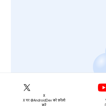
X
X पर @AndroidDev को फ़ॉलो
करें