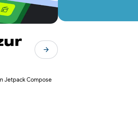
zur
arrow_forward
 in Jetpack Compose