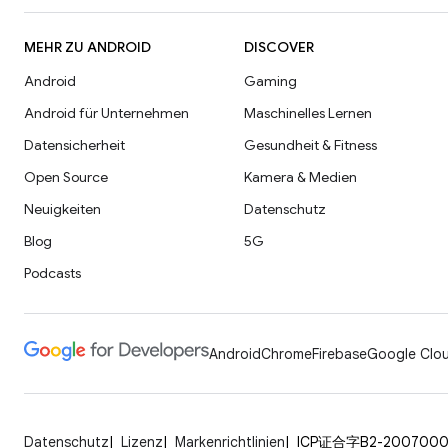
MEHR ZU ANDROID
DISCOVER
Android
Gaming
Android für Unternehmen
Maschinelles Lernen
Datensicherheit
Gesundheit & Fitness
Open Source
Kamera & Medien
Neuigkeiten
Datenschutz
Blog
5G
Podcasts
Android
Chrome
Firebase
Google Clou
Datenschutz
Lizenz
Markenrichtlinien
ICP证合字B2-200700