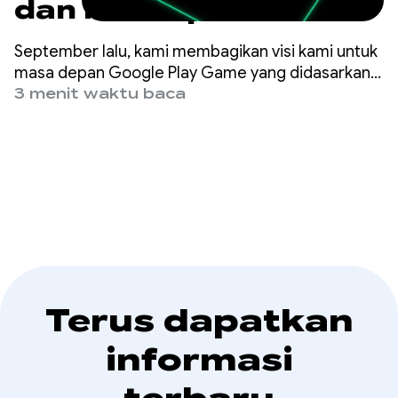
dan bersiaplah untuk
pencapaian program
September lalu, kami membagikan visi kami untuk
mendatang
masa depan Google Play Game yang didasarkan
pada keyakinan inti: cara terbaik untuk
3 menit waktu baca
mendorong kesuksesan game Anda adalah
dengan memberikan pengalaman pemain kelas
dunia.
Terus dapatkan
informasi