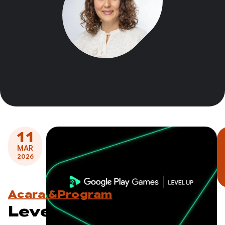
11
MAR
2026
Acara &Program
Level Up: Uji Sidekick