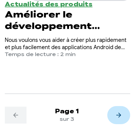
Actualités des produits
Améliorer le
développement
Android assisté par
Nous voulons vous aider à créer plus rapidement
l'IA et les LLM avec
et plus facilement des applications Android de
haute qualité. Pour cela, nous mettons l'IA à votre
Temps de lecture : 2 min
Android Bench
disposition afin de vous aider à améliorer votre
productivité.
Page 1
arrow_back
arrow_forward
sur 3