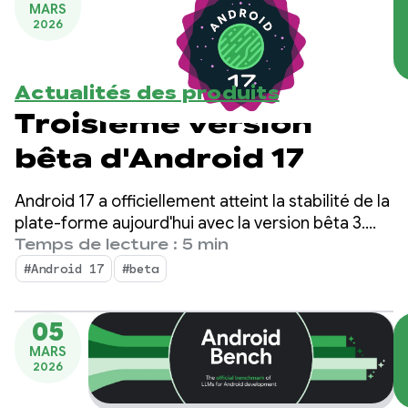
MARS
2026
Actualités des produits
Troisième version
bêta d'Android 17
Android 17 a officiellement atteint la stabilité de la
plate-forme aujourd'hui avec la version bêta 3.
Cela signifie que la surface de l'API est verrouillée.
Temps de lecture : 5 min
Vous pouvez effectuer les derniers tests de
#Android 17
#beta
compatibilité et déployer vos applications ciblant
Android 17 sur le Play Store.
05
MARS
2026