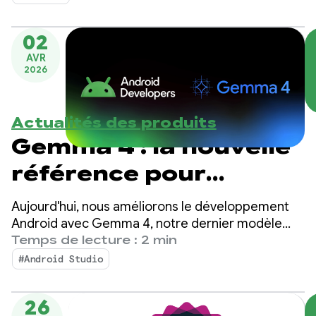
applications.
02
AVR
2026
Actualités des produits
Gemma 4 : la nouvelle
référence pour
l'intelligence
Aujourd'hui, nous améliorons le développement
agentique locale sur
Android avec Gemma 4, notre dernier modèle
ouvert de pointe conçu avec des capacités de
Temps de lecture : 2 min
Android
raisonnement complexe et d'appel d'outils
#Android Studio
autonome.
26