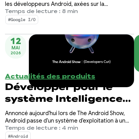
Google I/O !
les développeurs Android, axées sur la
productivité pilotée par les agents,
Temps de lecture : 8 min
Compose First comme norme d'UI, et les médias
#Google I/O
hautes performances et le développement
adaptatif pour l'écosystème en expansion.
12
MAI
2026
Actualités des produits
Développer pour le
système Intelligence
sur Android
Annoncé aujourd'hui lors de The Android Show,
Android passe d'un système d'exploitation à un
système intelligent, ce qui crée davantage
Temps de lecture : 4 min
d'opportunités d'engagement avec vos
#Android