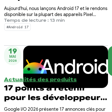
Aujourd'hui, nous lançons Android 17 et le rendons
disponible sur la plupart des appareils Pixel
compatibles. De nouveaux appareils fonctionnant
Temps de lecture : 13 min
sous Android 17 seront disponibles dans les
#Android 17
prochains mois.
19
MAI
2026
Actualités des produits
17 points à retenir
pour les développeurs
Android lors de
Google I/O 2026 présente 17 annonces clés pour