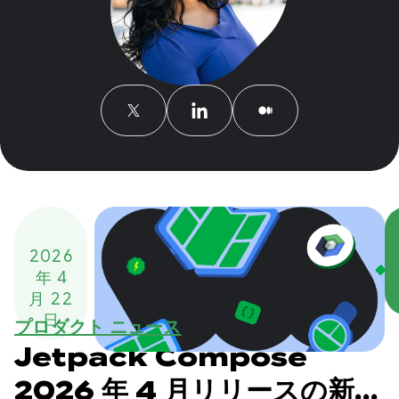
2026
年 4
月 22
日
プロダクト ニュース
Jetpack Compose
2026 年 4 月リリースの新機