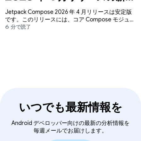
能
Jetpack Compose 2026 年 4 月リリースは安定版
です。このリリースには、コア Compose モジュー
ルのバージョン 1.11（BOM マッピングの全一覧を
6 分で読了
参照）、共有要素デバッグツール、トラックパッド
イベントなどが含まれています。
いつでも最新情報を
Android デベロッパー向けの最新の分析情報を
毎週メールでお届けします。