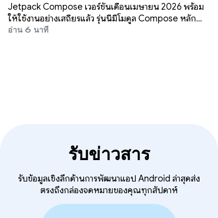
2026
Jetpack Compose เวอร์ชันเดือนเมษายน 2026 พร้อม
ให้ใช้งานอย่างเสถียรแล้ว รุ่นนี้มีโมดูล Compose หลัก
เวอร์ชัน 1.11 (ดูการแมป BOM แบบเต็ม), เครื่องมือแก้ไขข้อ
อ่าน 6 นาที
บกพร่องขององค์ประกอบที่แชร์, เหตุการณ์แทร็กแพด และ
อื่นๆ
รับข่าวสาร
รับข้อมูลเชิงลึกด้านการพัฒนาแอป Android ล่าสุดส่ง
ตรงถึงกล่องจดหมายของคุณทุกสัปดาห์