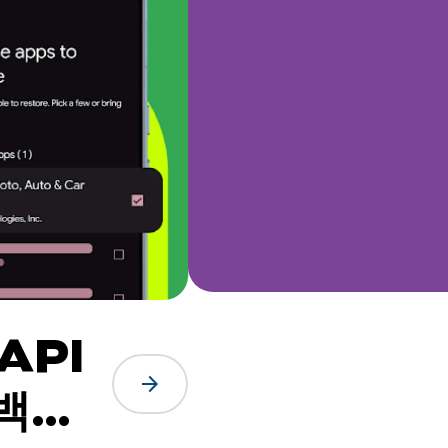
API
arrow_forward
4백만