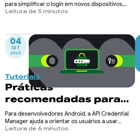
por ano com a API
para simplificar o login em novos dispositivos,
projetando uma redução de 4 milhões de logins
Leitura de 5 minutos
Restore Credentials
manuais por ano e aumentando a retenção de
usuários.
04
SET
2025
Tutoriais
Práticas
recomendadas para
migrar usuários para
Para desenvolvedores Android, a API Credential
chaves de acesso com
Manager ajuda a orientar os usuários a usar
chaves de acesso, garantindo suporte contínuo
Leitura de 6 minutos
o Credential Manager
para mecanismos de login tradicionais, como