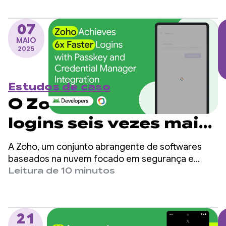
senhas.
07
MAIO
2025
Estudos de caso
O Zoho consegue
logins seis vezes mais
rápidos com a
A Zoho, um conjunto abrangente de softwares
integração da chave
baseados na nuvem focado em segurança e
experiências integradas, alcançou melhorias
Leitura de 10 minutos
de acesso e do
significativas ao adotar chaves de acesso no app
Android OneAuth.
Credential Manager
21