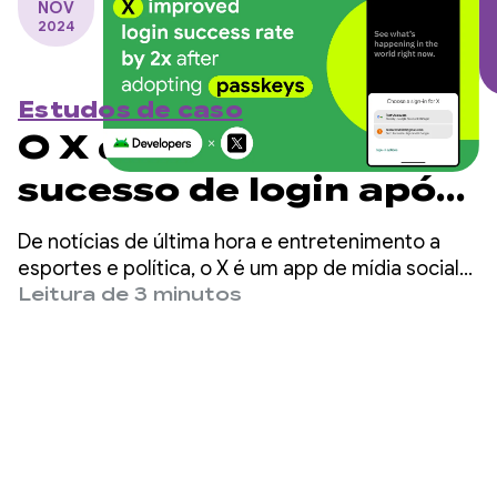
NOV
2024
Estudos de caso
O X dobrou a taxa de
sucesso de login após
adotar as chaves de
De notícias de última hora e entretenimento a
acesso
esportes e política, o X é um app de mídia social
que ajuda quase 500 milhões de usuários no
Leitura de 3 minutos
mundo todo a ter acesso a todas as informações
com comentários ao vivo.