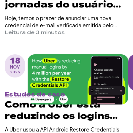
jornadas do usuário
com e-mail verificado
Hoje, temos o prazer de anunciar uma nova
pelo Credential
credencial de e-mail verificada emitida pelo
Google, que os desenvolvedores podem
Leitura de 3 minutos
Manager
recuperar diretamente da API Digital Credential
do Credential Manager do Android.
18
NOV
2025
Estudos de caso
Como a Uber está
reduzindo os logins
manuais em 4 milhões
A Uber usou a API Android Restore Credentials