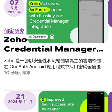
07
5 月
2025 年
個案研究
Zoho 整合密碼金鑰和
Credential Manager
後，登入速度提升 6 倍
Zoho 是一套以安全性和流暢體驗為主的雲端軟體，
在 OneAuth Android 應用程式中採用密碼金鑰後，
成效大幅提升。
10 分鐘小故事
21
2024 年 11 月