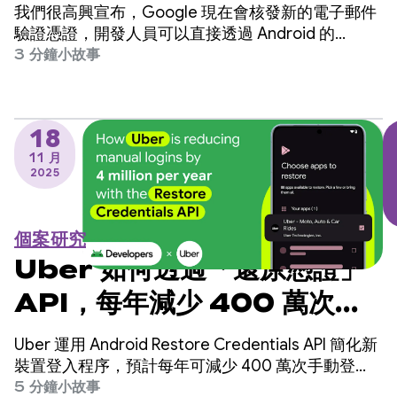
化使用者歷程
我們很高興宣布，Google 現在會核發新的電子郵件
驗證憑證，開發人員可以直接透過 Android 的
Credential Manager Digital Credential API 擷取這
3 分鐘小故事
項憑證。
18
11 月
2025
個案研究
Uber 如何透過「還原憑證」
API，每年減少 400 萬次手
動登入次數
Uber 運用 Android Restore Credentials API 簡化新
裝置登入程序，預計每年可減少 400 萬次手動登
入，並提高使用者留存率。
5 分鐘小故事