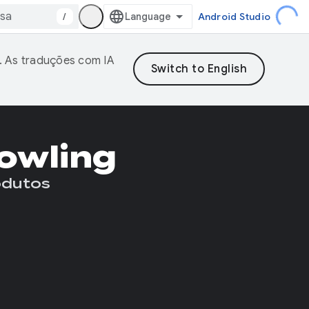
/
Android Studio
. As traduções com IA
owling
odutos