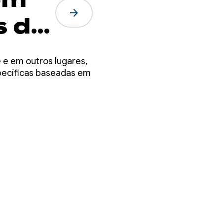
arrow_forward
s de
dos
 e em outros lugares,
specíficas baseadas em