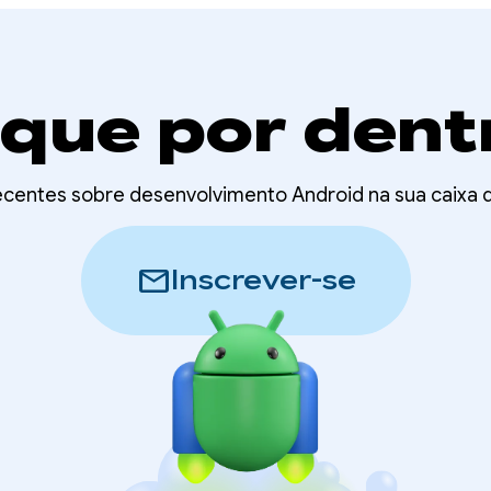
ique por dent
recentes sobre desenvolvimento Android na sua caixa
mail
Inscrever-se