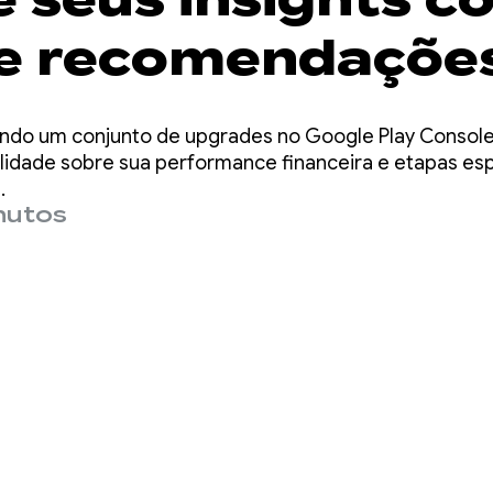
e recomendaçõe
zação mais rápi
ndo um conjunto de upgrades no Google Play Console
igentes
ilidade sobre sua performance financeira e etapas e
.
nutos