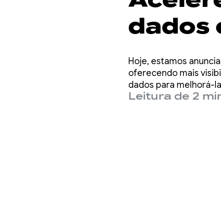
dados 
moneti
Hoje, estamos anuncia
e intel
oferecendo mais visib
dados para melhorá-la
Leitura de 2 mi