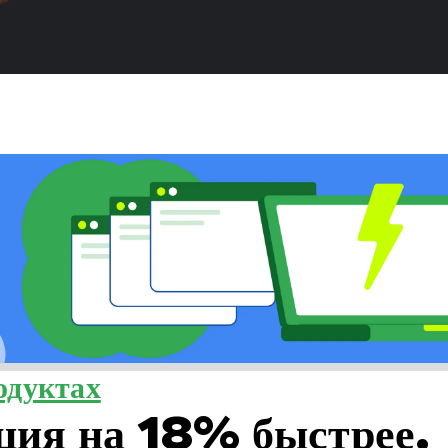
одуктах
ция на 18% быстрее,