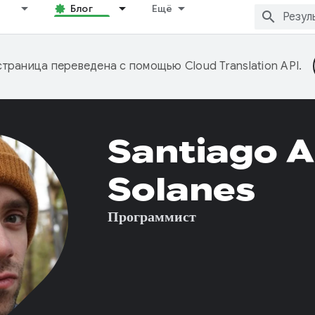
Блог
Ещё
страница переведена с помощью
Cloud Translation API
.
Santiago 
Solanes
Программист