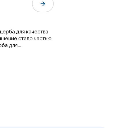
arrow_forward
ущерба для качества
учшение стало частью
рба для