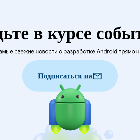
дьте в курсе собы
мые свежие новости о разработке Android прямо н
mail
Подписаться на