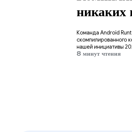
никаких 
Команда Android Runt
скомпилированного ко
нашей инициативы 20
8 минут чтения
использования памяти