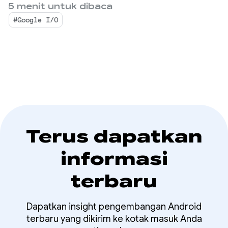
(CLI), dan LLM yang Anda gunakan untuk
5 menit untuk dibaca
menggunakan agen
pengembangan aplikasi.
#Google I/O
apa pun
Terus dapatkan
informasi
terbaru
Dapatkan insight pengembangan Android
terbaru yang dikirim ke kotak masuk Anda