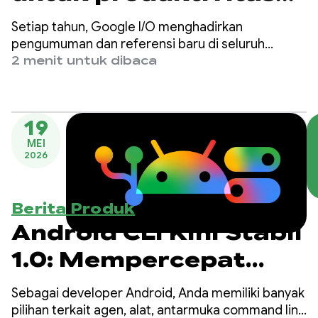
developer Android
Setiap tahun, Google I/O menghadirkan
pengumuman dan referensi baru di seluruh
ekosistem dan produk, termasuk pengembangan
2 menit untuk dibaca
Android. Seiring dengan pergeseran
pengembangan ke arah AI dan alat bantu berbasis
agen, kami telah memperluas penawaran untuk
19
memberikan dukungan yang lebih baik kepada
MEI
Anda, apa pun cara yang Anda pilih untuk
2026
mengembangkan aplikasi Android.
Berita Produk
Android CLI Kini Stabil
1.0: Mempercepat
pengembangan untuk
Sebagai developer Android, Anda memiliki banyak
Android
pilihan terkait agen, alat, antarmuka command line