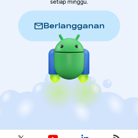
setiap minggu.
mail
Berlangganan