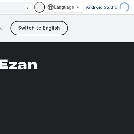
/
Android Studio
误。
Ezan