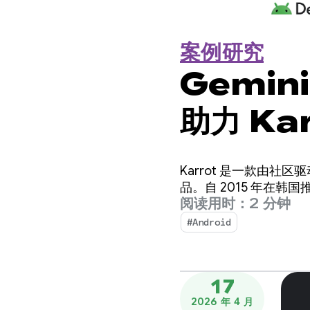
案例研究
Gemini
助力 Ka
造出翻译
Karrot 是一款由
品。自 2015 年在韩
阅读用时：2 分钟
#Android
17
2026 年 4 月