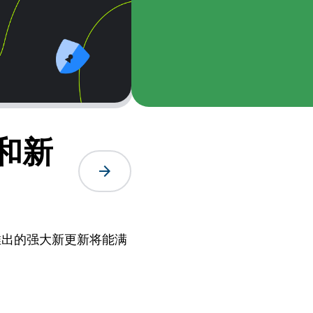
理和新
arrow_forward
近推出的强大新更新将能满