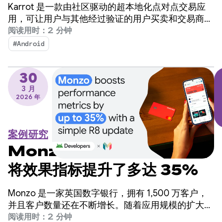
2 周的时间内打造出翻译功
Karrot 是一款由社区驱动的超本地化点对点交易应
能，从而提高销售额
用，可让用户与其他经过验证的用户买卖和交易商
品。自 2015 年在韩国推出以来，该平台已扩展到全
阅读用时：2 分钟
球市场，累计注册用户超过 4,300 万。
#Android
30
3 月
2026 年
案例研究
Monzo 通过简单的 R8 更新
将效果指标提升了多达 35%
Monzo 是一家英国数字银行，拥有 1,500 万客户，
并且客户数量还在不断增长。随着应用规模的扩大，
工程团队发现应用启动时间是一个需要改进的关键领
阅读用时：2 分钟