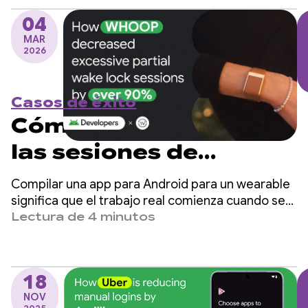
miles de millones de usuarios a nivel global.
PreloadManager
04
MAR
2026
Casos de éxito
Cómo WHOOP redujo
las sesiones de
bloqueo de activación
Compilar una app para Android para un wearable
parcial excesivas en
significa que el trabajo real comienza cuando se
apaga la pantalla.
Lectura de 4 minutos
más de un 90%
18
NOV