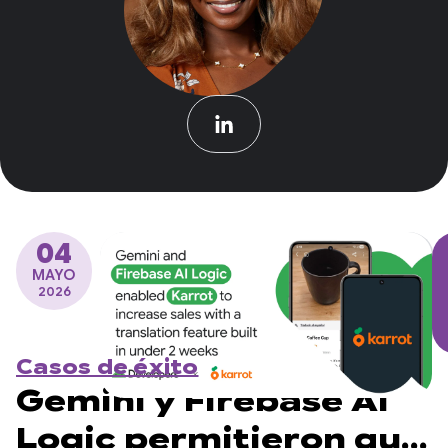
04
MAYO
2026
Casos de éxito
Gemini y Firebase AI
Logic permitieron que