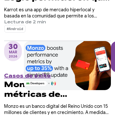
Karrot aumentara las
Karrot es una app de mercado hiperlocal y
ventas con una
basada en la comunidad que permite a los
usuarios comprar, vender y canjear artículos con
Lectura de 2 min
función de traducción
otros usuarios verificados. Desde su lanzamiento
#Android
en Corea del Sur en 2015, la plataforma se
integrada en menos
expandió a los mercados globales y acumuló más
de 2 semanas
30
de 43 millones de usuarios registrados.
MAR
2026
Casos de éxito
Monzo aumenta las
métricas de
rendimiento hasta en
Monzo es un banco digital del Reino Unido con 15
un 35% con una simple
millones de clientes y en crecimiento. A medida