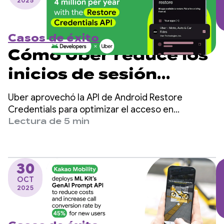
2025
Casos de éxito
Cómo Uber reduce los
inicios de sesión
manuales en 4
Uber aprovechó la API de Android Restore
millones por año con
Credentials para optimizar el acceso en
dispositivos nuevos, lo que proyecta una
Lectura de 5 min
la API de Restore
reducción de 4 millones de accesos manuales por
año y un aumento en la retención de usuarios.
Credentials
30
OCT
2025