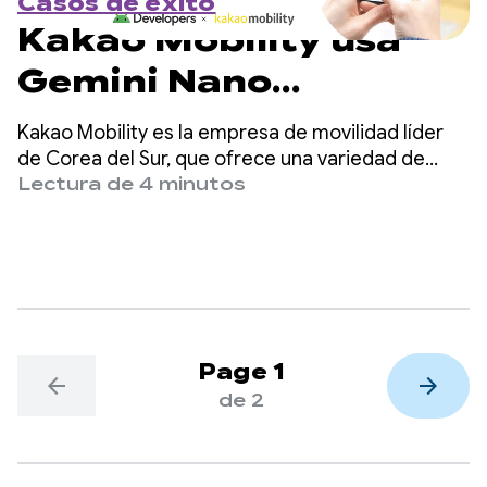
Casos de éxito
Kakao Mobility usa
Gemini Nano
integrado en el
Kakao Mobility es la empresa de movilidad líder
dispositivo para
de Corea del Sur, que ofrece una variedad de
servicios de transporte y entrega, como solicitud
Lectura de 4 minutos
reducir costos y
de taxis, navegación, uso compartido de
bicicletas y scooters, estacionamiento y entrega
aumentar la
de paquetes, a través de su app de Kakao T.
conversión de
llamadas en un 45%
Page 1
arrow_back
arrow_forward
de 2