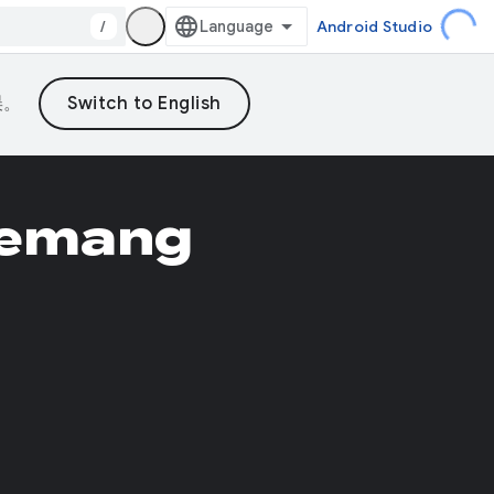
/
Android Studio
误。
yemang