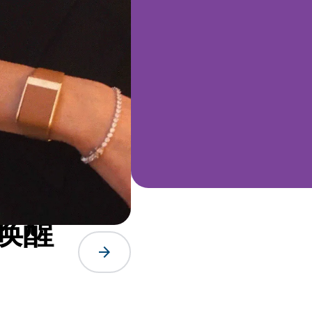
唤醒
arrow_forward