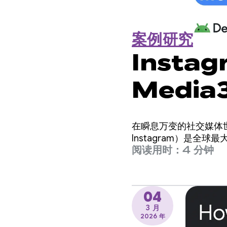
案例研究
Instag
Media3
现即时播
在瞬息万变的社交媒体世界
Instagram）是
阅读用时：4 分钟
04
3 月
2026 年