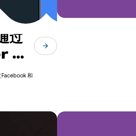
 通过
arrow_forward
r 实
ebook 和