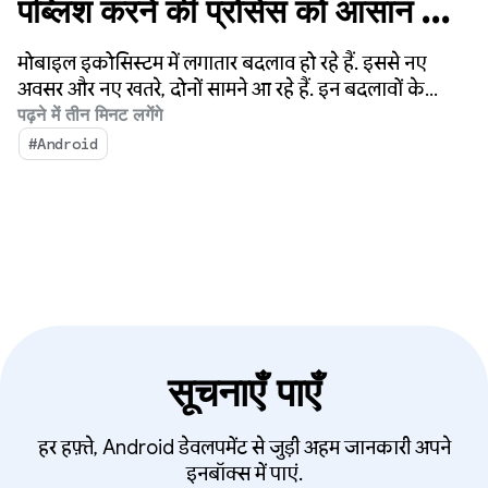
पब्लिश करने की प्रोसेस को आसान और
तेज़ बनाना
मोबाइल इकोसिस्टम में लगातार बदलाव हो रहे हैं. इससे नए
अवसर और नए खतरे, दोनों सामने आ रहे हैं. इन बदलावों के
ज़रिए, Android और Google Play यह पक्का करने के लिए
पढ़ने में तीन मिनट लगेंगे
प्रतिबद्ध हैं कि अरबों लोग भरोसे के साथ अपने ऐप्लिकेशन का
#Android
इस्तेमाल कर सकें और डेवलपर के इनोवेशन को बढ़ावा मिल
सके.
सूचनाएँ पाएँ
हर हफ़्ते, Android डेवलपमेंट से जुड़ी अहम जानकारी अपने
इनबॉक्स में पाएं.