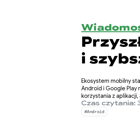
Wiadomoś
Przyszł
i szyb
bezpiec
Ekosystem mobilny stal
Android i Google Pla
korzystania z aplikacj
Czas czytania: 
#Android