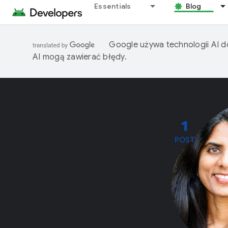
Essentials
Blog
Google używa technologii AI d
AI mogą zawierać błędy.
1
POST