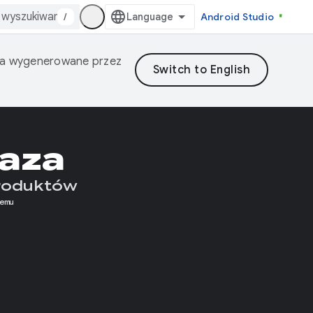
/
Android Studio
nia wygenerowane przez
Kaza
produktów
emu