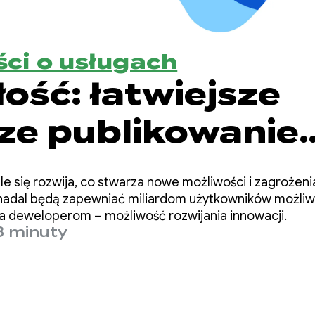
ci o usługach
ość: łatwiejsze
sze publikowanie
zniejszych aplik
e się rozwija, co stwarza nowe możliwości i zagrożeni
y nadal będą zapewniać miliardom użytkowników możli
i, a deweloperom – możliwość rozwijania innowacji.
3 minuty