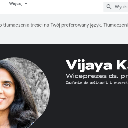
Więcej
o tłumaczenia treści na Twój preferowany język. Tłumacze
Vijaya 
Wiceprezes ds. 
Zaufanie do aplikacji i ekosyst