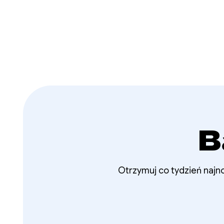
B
Otrzymuj co tydzień najno