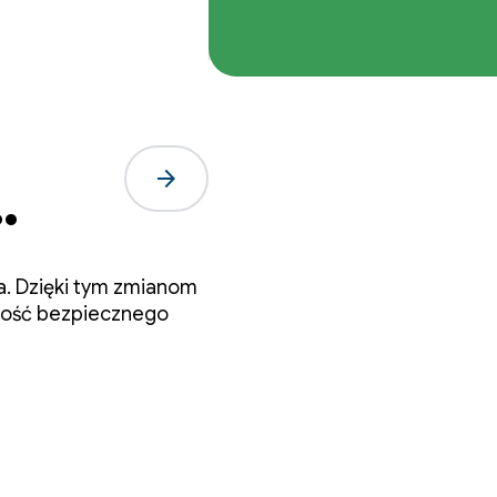
arrow_forward
acji
a. Dzięki tym zmianom
wość bezpiecznego