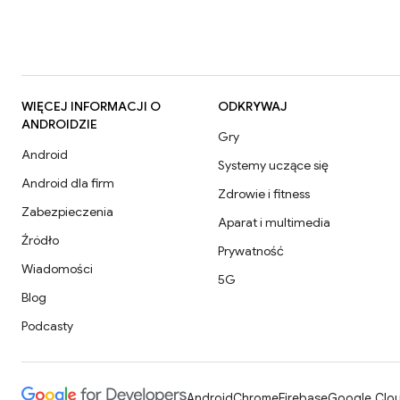
WIĘCEJ INFORMACJI O
ODKRYWAJ
ANDROIDZIE
Gry
Android
Systemy uczące się
Android dla firm
Zdrowie i fitness
Zabezpieczenia
Aparat i multimedia
Źródło
Prywatność
Wiadomości
5G
Blog
Podcasty
Android
Chrome
Firebase
Google Clou