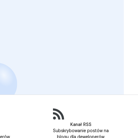
Kanał RSS
Subskrybowanie postów na
perów
blogu dla deweloperów