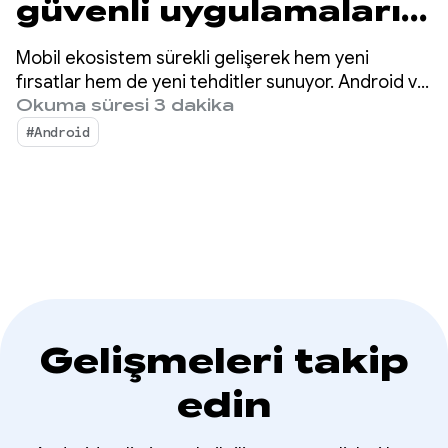
güvenli uygulamaları
yayınlamayı
Mobil ekosistem sürekli gelişerek hem yeni
kolaylaştırma ve
fırsatlar hem de yeni tehditler sunuyor. Android ve
Google Play, bu değişikliklerle milyarlarca
Okuma süresi 3 dakika
hızlandırma
kullanıcının uygulamalarını güvenle kullanmaya
#Android
devam etmesini ve geliştiricilerin yenilikçi
çalışmalarının gelişmesini sağlamaya kararlıdır.
Gelişmeleri takip
edin