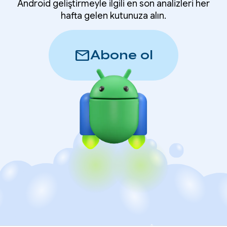
Android geliştirmeyle ilgili en son analizleri her
hafta gelen kutunuza alın.
mail
Abone ol