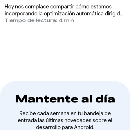
Android: presentamos
Hoy nos complace compartir cómo estamos
AutoFDO para el
incorporando la optimización automática dirigida
por comentarios (AutoFDO) al kernel de Android
Tiempo de lectura: 4 min
kernel
para ofrecer a los usuarios mejoras significativas
en el rendimiento.
Mantente al día
Recibe cada semana en tu bandeja de
entrada las últimas novedades sobre el
desarrollo para Android.