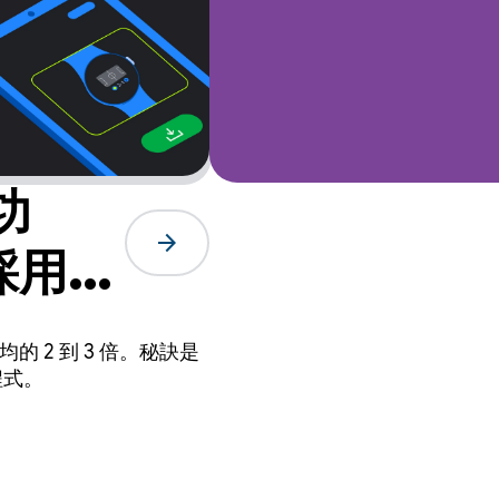
功
arrow_forward
採用率
的 2 到 3 倍。秘訣是
程式。