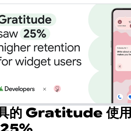
的 Gratitude 使
25%