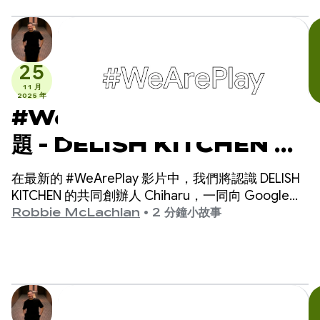
25
11 月
2025 年
#WeArePlay：解決晚餐難
題 - DELISH KITCHEN 如
何協助 1,300 萬名家庭廚師
在最新的 #WeArePlay 影片中，我們將認識 DELISH
KITCHEN 的共同創辦人 Chiharu，一同向 Google
Play 應用程式和遊戲幕後的開發人員致敬。
Robbie McLachlan
•
2 分鐘小故事