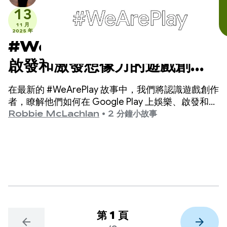
13
11 月
2025 年
#WeArePlay：認識娛樂、
啟發和激發想像力的遊戲創作
者
在最新的 #WeArePlay 故事中，我們將認識遊戲創作
者，瞭解他們如何在 Google Play 上娛樂、啟發和激
發全球玩家的想像力。
Robbie McLachlan
•
2 分鐘小故事
第 1 頁
arrow_back
arrow_forward