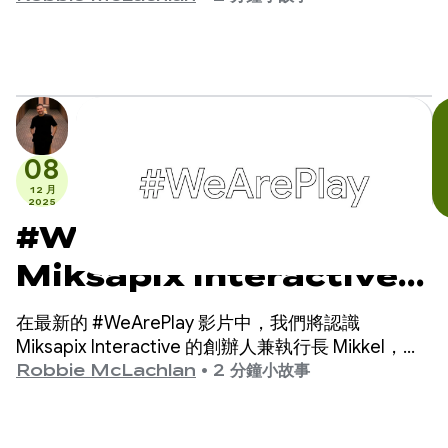
區的數千名無法說話的兒童與人溝通。
08
12 月
2025
#WeArePlay：
Miksapix Interactive
如何將古老的薩米神話帶給全
在最新的 #WeArePlay 影片中，我們將認識
球玩家
Miksapix Interactive 的創辦人兼執行長 Mikkel，一
同慶祝 Google Play 應用程式和遊戲幕後團隊的成
Robbie McLachlan
•
2 分鐘小故事
就。