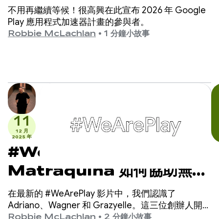
不用再繼續等候！很高興在此宣布 2026 年 Google
Play 應用程式加速器計畫的參與者。
Robbie McLachlan
•
1 分鐘小故事
11
12 月
2025 年
#WeArePlay：
Matraquina 如何協助無法
言語的孩子溝通
在最新的 #WeArePlay 影片中，我們認識了
Adriano、Wagner 和 Grazyelle。這三位創辦人開發
的 Matraquinha 應用程式，已協助 80 多個國家/地
Robbie McLachlan
•
2 分鐘小故事