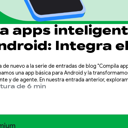
a apps inteligen
droid: Integra e
 de inteligencia
 de nuevo a la serie de entradas de blog "Compila app
d con AppFuncti
omamos una app básica para Android y la transformamo
ente y de agente. En nuestra entrada anterior, explo
tura de 6 min
compilar funciones de IA híbridas y alojadas en la nube