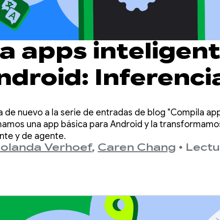
a apps inteligen
ndroid: Inferenci
 y en la nube
 de nuevo a la serie de entradas de blog "Compila app
omamos una app básica para Android y la transformamo
ente y de agente.
Jolanda Verhoef
,
Caren Chang
•
Lectu