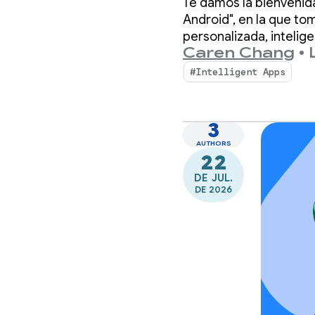
Te damos la bienvenida
Android", en la que t
personalizada, intelig
Caren Chang
•
de demostración que u
#Intelligent Apps
3
AUTHORS
22
DE JUL.
DE 2026