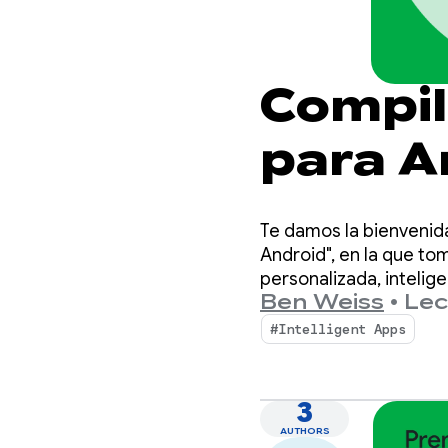
Compil
para An
sistema
Te damos la bienvenida
Androi
Android", en la que t
personalizada, intelig
Ben Weiss
•
Lec
Firebase AI Logic para 
#Intelligent Apps
3
AUTHORS