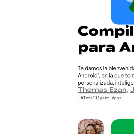
Compil
para A
híbrida
Te damos la bienvenida
Android", en la que t
personalizada, intelig
Thomas Ezan
,
#Intelligent Apps