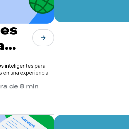
tes
arrow_forward
a
s inteligentes para
s en una experiencia
ra de 8 min