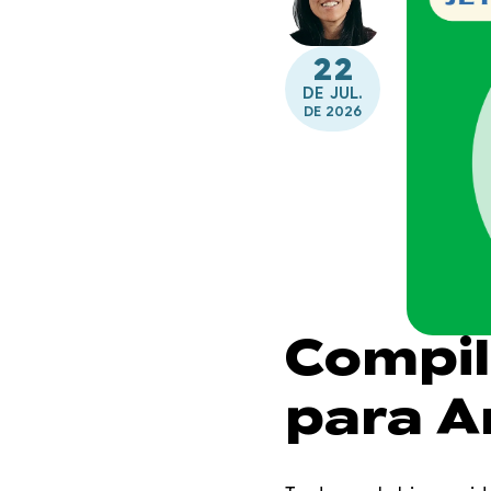
22
DE JUL.
DE 2026
Compil
para A
integra