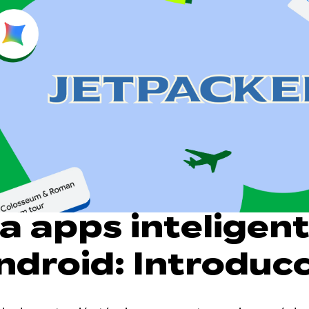
a apps inteligen
ndroid: Introduc
acker