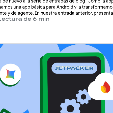
 de nuevo a la serie de entradas de blog "Compila app
omamos una app básica para Android y la transformamo
ente y de agente. En nuestra entrada anterior, present
Lectura de 6 min
saremos en esta serie.