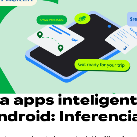
a apps inteligen
ndroid: Inferenci
do en el disposit