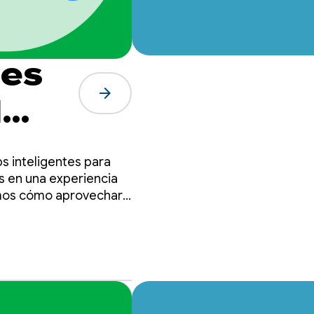
tes
arrow_forward
l
 de
s inteligentes para
ons
s en una experiencia
ramos cómo aprovechar
.