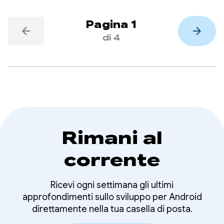
Pagina 1
arrow_back
arrow_forward
di 4
Rimani al
corrente
Ricevi ogni settimana gli ultimi
approfondimenti sullo sviluppo per Android
direttamente nella tua casella di posta.