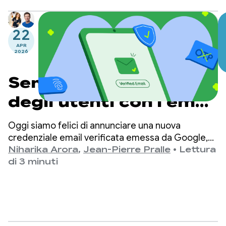
è più importante che mai.
22
APR
2026
Semplifica i percorsi
degli utenti con l'email
verificata tramite
Oggi siamo felici di annunciare una nuova
Gestore delle
credenziale email verificata emessa da Google,
che gli sviluppatori possono ora recuperare
Niharika Arora
,
Jean-Pierre Pralle
•
Lettura
credenziali
direttamente dall'API Gestore delle credenziali
di 3 minuti
Digital Credential di Android.