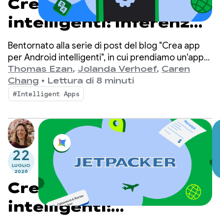
Crea app per Android
intelligenti: inferenza
cloud e ibrida
Bentornato alla serie di post del blog "Crea app
per Android intelligenti", in cui prendiamo un'app
per Android di base e la trasformiamo in
Thomas Ezan
,
Jolanda Verhoef
,
Caren
un'esperienza personalizzata, intelligente e
Chang
•
Lettura di 8 minuti
basata su agenti.
#Intelligent Apps
22
LUGLIO
2026
Crea app per Android
intelligenti: