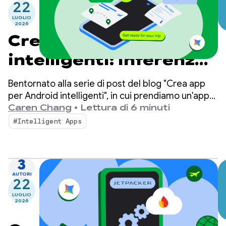
22
LUGLIO
2026
Crea app per Android
intelligenti: inferenza
on-device
Bentornato alla serie di post del blog "Crea app
per Android intelligenti", in cui prendiamo un'app
per Android di base e la trasformiamo in
Caren Chang
•
Lettura di 6 minuti
un'esperienza personalizzata, intelligente e
#Intelligent Apps
basata su agenti. Nel post precedente abbiamo
presentato Jetpacker, l'app demo che
utilizzeremo in questa serie.
3
AUTORI
22
LUGLIO
2026