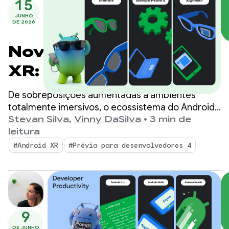
15
JUNHO
DE 2026
Novidades no Android
XR: ferramentas,
suporte ao
De sobreposições aumentadas a ambientes
mecanismo e
totalmente imersivos, o ecossistema do Android
XR está se expandindo rapidamente, com o
Stevan Silva
,
Vinny DaSilva
•
3 min de
atualizações do
Samsung Galaxy XR já disponível.
leitura
ecossistema
#Android XR
#Prévia para desenvolvedores 4
9
DE JUNHO