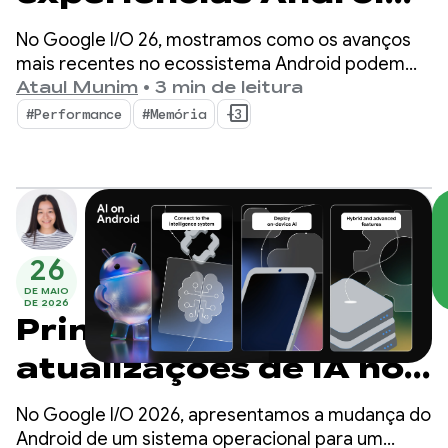
premium no Google
No Google I/O 26, mostramos como os avanços
I/O 26
mais recentes no ecossistema Android podem
ajudar a aumentar a qualidade do app e
Ataul Munim
•
3 min de leitura
maximizar a eficiência do desenvolvimento.
#Performance
#Memória
+3
26
DE MAIO
DE 2026
Principais
atualizações de IA no
Android para criar
No Google I/O 2026, apresentamos a mudança do
experiências
Android de um sistema operacional para um