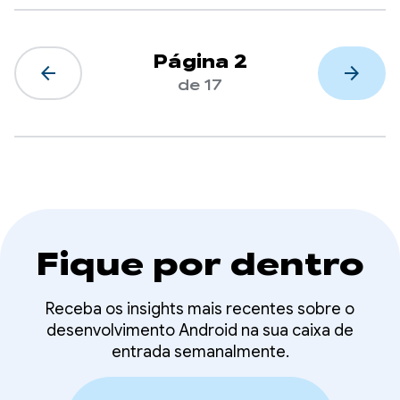
Página 2
arrow_back
arrow_forward
de 17
Fique por dentro
Receba os insights mais recentes sobre o
desenvolvimento Android na sua caixa de
entrada semanalmente.