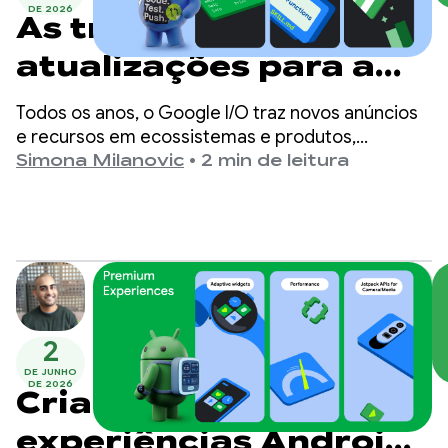
DE 2026
As três principais
atualizações para a
produtividade de
Todos os anos, o Google I/O traz novos anúncios
desenvolvedores
e recursos em ecossistemas e produtos,
incluindo o desenvolvimento Android. À medida
Simona Milanovic
•
2 min de leitura
Android
que o desenvolvimento muda para ferramentas
assistidas por IA e agentes, expandimos nossas
ofertas para oferecer melhor suporte, seja qual
for a maneira de criar para Android.
2
DE JUNHO
DE 2026
Criação de
experiências Android