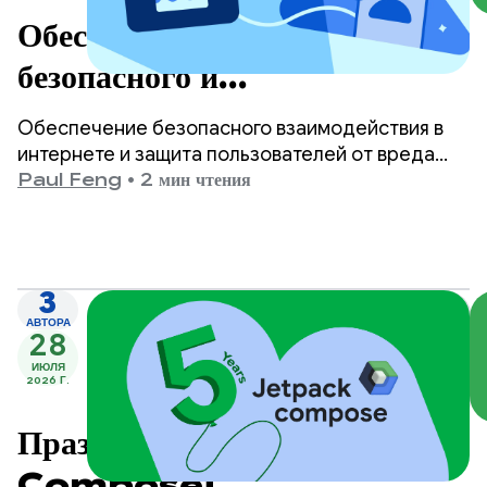
Обеспечение более
безопасного и
соответствующего возрасту
Обеспечение безопасного взаимодействия в
контента в Google Play.
интернете и защита пользователей от вреда
являются одними из главных приоритетов
Paul Feng
•
2 мин чтения
Google Play.
3
АВТОРА
28
ИЮЛЯ
2026 Г.
Празднуем 5 лет Jetpack
Compose!