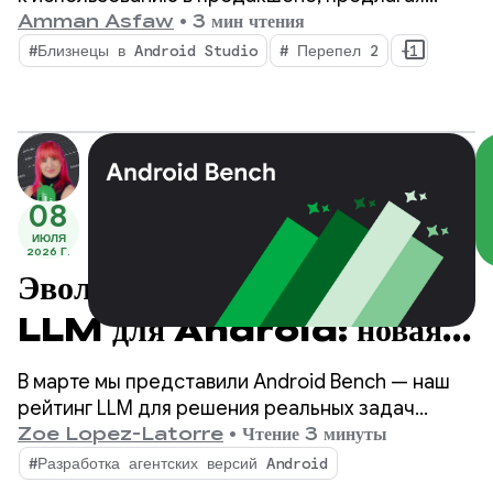
искусственного интеллекта
вашему IDE новые возможности благодаря
Amman Asfaw
•
3 мин чтения
Android Studio.
параллельным агентным рабочим процессам,
#Близнецы в Android Studio
# Перепел 2
+1
встроенному профилированию утечек памяти и
контекстно-зависимому устранению сбоев.
08
ИЮЛЯ
2026 Г.
Эволюция методов измерения
LLM для Android: новая
эра Android Bench
В марте мы представили Android Bench — наш
рейтинг LLM для решения реальных задач
разработки под Android. С тех пор мы улучшили
Zoe Lopez-Latorre
•
Чтение 3 минуты
бенчмарк на основе ваших отзывов, в том числе
#Разработка агентских версий Android
оценили модели с открытым весом и добавили