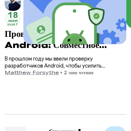
18
ИЮНЯ
2026 Г.
Проверка разработчиков
Android: Совместное
создание более безопасной
В прошлом году мы ввели проверку
экосистемы
разработчиков Android, чтобы усилить
безопасность экосистемы и предотвратить
Matthew Forsythe
•
2 мин чтения
распространение вредоносных приложений
злоумышленниками, которые, скрываясь за
анонимностью, выпускают опасные
приложения.