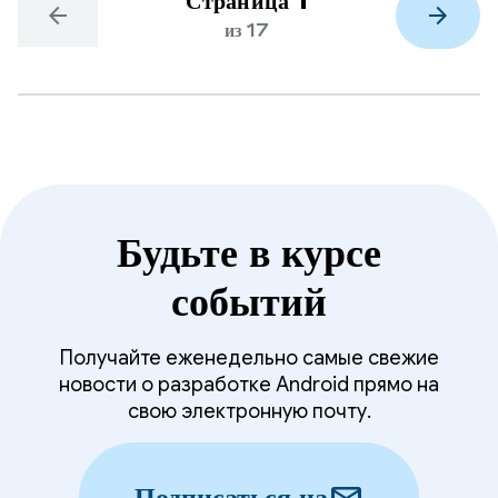
Страница 1
arrow_back
arrow_forward
из 17
Будьте в курсе
событий
Получайте еженедельно самые свежие
новости о разработке Android прямо на
свою электронную почту.