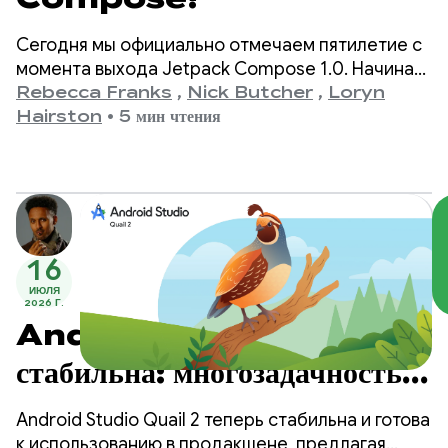
Сегодня мы официально отмечаем пятилетие с
момента выхода Jetpack Compose 1.0. Начиная
с версии 1.0, анонсированной 28 июля 2021 года,
Rebecca Franks
,
Nick Butcher
,
Loryn
и заканчивая нашей последней версией 1.11, мы
Hairston
•
5 мин чтения
стали свидетелями значительного развития API,
и мы хотим отметить это событие.
16
ИЮЛЯ
2026 Г.
Android Studio Quail 2
стабильна: многозадачность с
помощью агента
Android Studio Quail 2 теперь стабильна и готова
к использованию в продакшене, предлагая