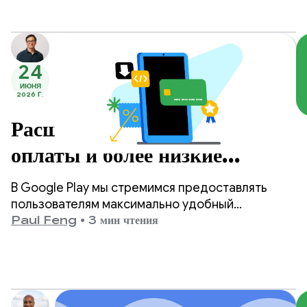
в рейтинг параметры стоимости и
эффективности.
24
ИЮНЯ
2026 Г.
Расширенные возможности
оплаты и более низкие
комиссии в Google Play.
В Google Play мы стремимся предоставлять
пользователям максимально удобный
интерфейс, одновременно обеспечивая
Paul Feng
•
3 мин чтения
разработчикам необходимые инструменты и
возможности для успешной работы.