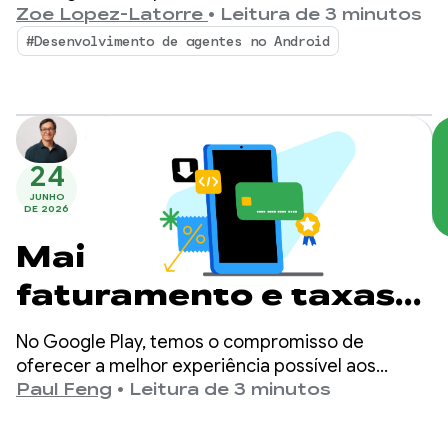
desenvolvimento no Android. Desde então,
Zoe Lopez-Latorre
•
Leitura de 3 minutos
aprimoramos o benchmark com base no seu
#Desenvolvimento de agentes no Android
feedback, incluindo a avaliação de modelos de
peso aberto e a adição de dimensões de custo e
eficiência ao ranking.
24
JUNHO
DE 2026
Mais opções de
faturamento e taxas
mais baixas no Google
No Google Play, temos o compromisso de
Play
oferecer a melhor experiência possível aos
usuários, além de garantir que os
Paul Feng
•
Leitura de 3 minutos
desenvolvedores tenham as ferramentas e a
adaptabilidade necessárias para conquistar o