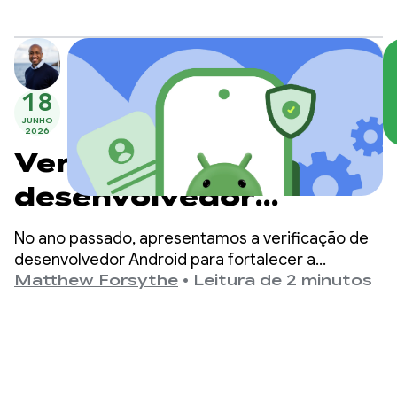
sucesso.
18
JUNHO
2026
Verificação de
desenvolvedor
Android: criando um
No ano passado, apresentamos a verificação de
ecossistema mais
desenvolvedor Android para fortalecer a
segurança do ecossistema e impedir que
Matthew Forsythe
•
Leitura de 2 minutos
seguro juntos
usuários maliciosos se escondam no anonimato
para lançar apps prejudiciais.