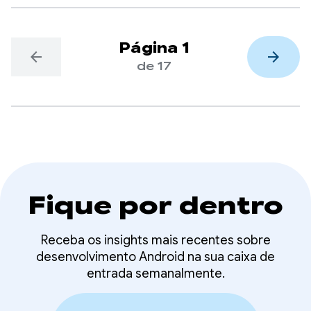
Página 1
arrow_back
arrow_forward
de 17
Fique por dentro
Receba os insights mais recentes sobre
desenvolvimento Android na sua caixa de
entrada semanalmente.