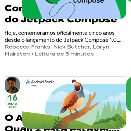
Comemorando 5 anos
do Jetpack Compose
Hoje, comemoramos oficialmente cinco anos
desde o lançamento do Jetpack Compose 1.0.
Desde a versão 1.0, anunciada em 28 de julho de
Rebecca Franks
,
Nick Butcher
,
Loryn
2021, até o lançamento mais recente, a 1.11, as
Hairston
•
Leitura de 5 minutos
APIs evoluíram significativamente ao longo dos
anos, e estamos aproveitando o momento para
comemorar.
16
JULHO
2026
O Android Studio
Quail 2 está estável: