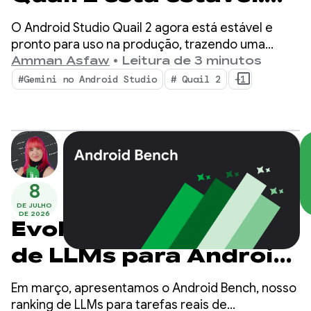
faça várias tarefas ao
O Android Studio Quail 2 agora está estável e
mesmo tempo com o
pronto para uso na produção, trazendo uma
mudança para o ambiente de desenvolvimento
Amman Asfaw
•
Leitura de 3 minutos
agente de IA do
integrado com fluxos de trabalho simultâneos do
#Gemini no Android Studio
# Quail 2
+1
agente, criação de perfil de vazamento de
Android Studio
memória integrada nativamente e correção de
falhas com reconhecimento de contexto.
8
DE JULHO
DE 2026
Evolução da medição
de LLMs para Android:
a próxima era do
Em março, apresentamos o Android Bench, nosso
Android Bench
ranking de LLMs para tarefas reais de