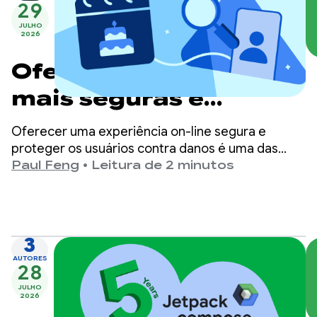
29
JULHO
2026
Oferecer experiências
mais seguras e
adequadas à faixa
Oferecer uma experiência on-line segura e
etária no Google Play
proteger os usuários contra danos é uma das
principais prioridades do Google Play.
Paul Feng
•
Leitura de 2 minutos
3
AUTORES
28
JULHO
2026